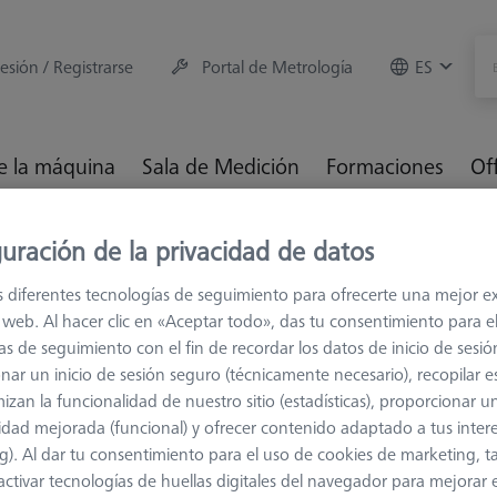
sesión / Registrarse
Portal de Metrología
ES
e la máquina
Sala de Medición
Formaciones
Of
es
Extensiones de placa MT/VAST
ZEISS REACH CFX® 3, M
uración de la privacidad de datos
s diferentes tecnologías de seguimiento para ofrecerte una mejor e
io web. Al hacer clic en «Aceptar todo», das tu consentimiento para e
as de seguimiento con el fin de recordar los datos de inicio de sesió
nar un inicio de sesión seguro (técnicamente necesario), recopilar es
izan la funcionalidad de nuestro sitio (estadísticas), proporcionar u
idad mejorada (funcional) y ofrecer contenido adaptado a tus inter
de la longitud
g). Al dar tu consentimiento para el uso de cookies de marketing, 
activar tecnologías de huellas digitales del navegador para mejorar el