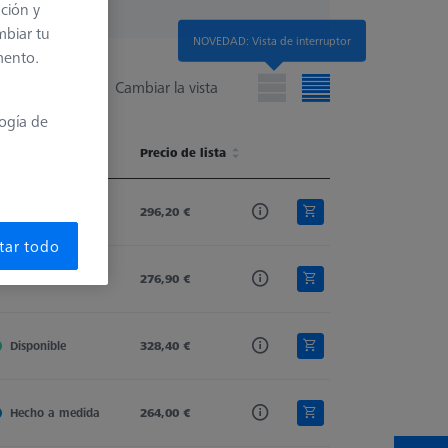
ación y
mbiar tu
NOVEDAD: Vista de interruptor
mento.
Cambiar la vista
logía de
isponibilidad
Connection Type
Precio de lista
Connection Type Out
Extension Type
isponibilidad
Connection Type
Precio de lista
Connection Type Out
Extension Type
Disponible
M5 Pro
296,20 €
M5 Pro
Plate Extension VAST 
tar todo
Disponible
M5 Pro
276,90 €
M5 Pro
Plate Extension VAST 
Disponible
M5 Pro
328,40 €
M5 Pro
Plate Extension VAST 
Hecho a medida
M5 Pro
264,00 €
M5 Pro
Plate Extension VAST 