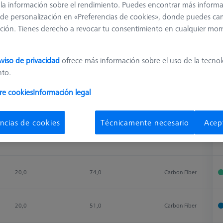
 y la información sobre el rendimiento. Puedes encontrar más inform
de personalización en «Preferencias de cookies», donde puedes ca
ción. Tienes derecho a revocar tu consentimiento en cualquier mo
Clasificar resultados
Disponibilidad
viso de privacidad
ofrece más información sobre el uso de la tecno
nto.
Ø Body (DG)
Weight
Material
D
re cookies
Información legal
Ø Body (DG)
Weight
Material
D
20,0
59,0
Carbon Fiber
ncias de cookies
Técnicamente necesario
Acep
20,0
57,0
Carbon Fiber
20,0
74,0
Carbon Fiber
20,0
51,0
Carbon Fiber