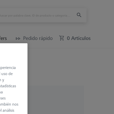
fers
Pedido rápido
0 Artículos
5 Pro
xperiencia
l uso de
n y
tadísticas
na
eses
también nos
 análisis