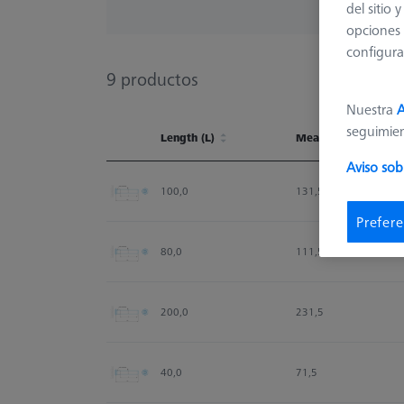
del sitio
opciones 
configura
9
productos
Nuestra
A
seguimie
Length (L)
Measuring Length
Aviso sob
Length (L)
Measuring Length
100,0
131,5
Prefere
80,0
111,5
200,0
231,5
40,0
71,5