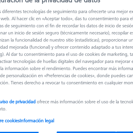
s diferentes tecnologías de seguimiento para ofrecerte una mejor e
io web. Al hacer clic en «Aceptar todo», das tu consentimiento para e
Clasificar resultados
as de seguimiento con el fin de recordar los datos de inicio de sesió
Disponibilidad
nar un inicio de sesión seguro (técnicamente necesario), recopilar es
izan la funcionalidad de nuestro sitio (estadísticas), proporcionar u
Ø Body (DG)
Width (B)
Weight
D
idad mejorada (funcional) y ofrecer contenido adaptado a tus inter
g). Al dar tu consentimiento para el uso de cookies de marketing, 
Ø Body (DG)
Width (B)
Weight
D
activar tecnologías de huellas digitales del navegador para mejorar el
20,0
11,0
53,0
 y la información sobre el rendimiento. Puedes encontrar más inform
de personalización en «Preferencias de cookies», donde puedes ca
ción. Tienes derecho a revocar tu consentimiento en cualquier mo
20,0
11,0
67,0
viso de privacidad
ofrece más información sobre el uso de la tecno
20,0
11,0
60,0
nto.
re cookies
Información legal
20,0
11,0
66,0