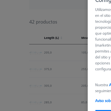
Utilizamo
en el sit
42
productos
tecnologí
proporcio
que optim
Length (L)
Measuring Length
funcional
(marketin
Length (L)
Measuring Length
permites 
205,0
105,0
del sitio
opciones 
configura
375,0
255,0
Nuestra
A
305,0
205,0
seguimie
Aviso sob
285,0
85,0