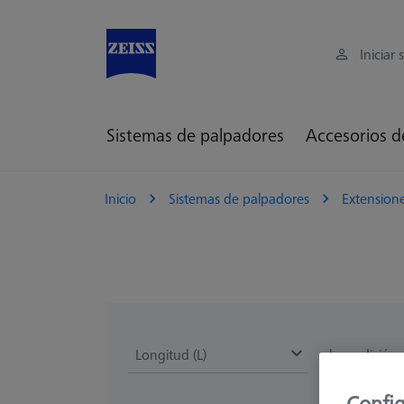
Iniciar 
Sistemas de palpadores
Accesorios d
Inicio
Sistemas de palpadores
Extension
Longitud (L)
la medición 
Config