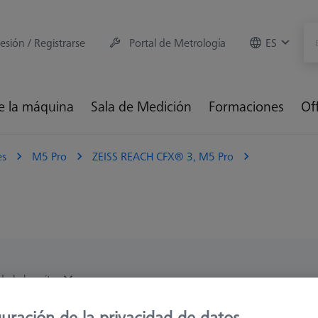
sesión / Registrarse
Portal de Metrología
ES
e la máquina
Sala de Medición
Formaciones
Of
es
M5 Pro
ZEISS REACH CFX® 3, M5 Pro
de la longitud
uración de la privacidad de datos