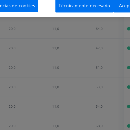
ncias de cookies
Técnicamente necesario
Acep
20,0
11,0
57,0
20,0
11,0
64,0
20,0
11,0
47,0
20,0
11,0
51,0
20,0
11,0
53,0
20,0
11,0
54,0
20,0
11,0
68,0