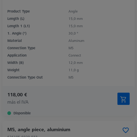
Product Type
Angle
Length (L)
15,0 mm
Length 1 (L1)
15,0 mm
1. Angle (°)
30,0 °
Material
Aluminum
Connection Type
M5
Application
Connect
Width (B)
12,0 mm
Weight
11,0 g
Connection Type Out
M5
118,00 €
más el IVA
Disponible
M5, angle piece, aluminium
626105-6020-033