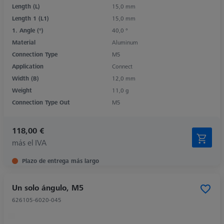
Length (L)
15,0 mm
Length 1 (L1)
15,0 mm
1. Angle (°)
40,0 °
Material
Aluminum
Connection Type
M5
Application
Connect
Width (B)
12,0 mm
Weight
11,0 g
Connection Type Out
M5
118,00 €
más el IVA
Plazo de entrega más largo
Un solo ángulo, M5
626105-6020-045