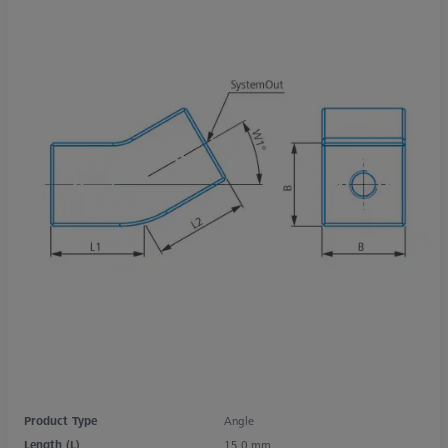
Product Type
Angle
Length (L)
15,0 mm