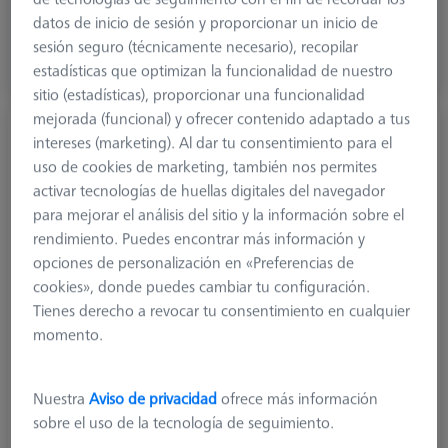
127,50 €
datos de inicio de sesión y proporcionar un inicio de
más el IVA
sesión seguro (técnicamente necesario), recopilar
estadísticas que optimizan la funcionalidad de nuestro
Plazo de entrega más largo
sitio (estadísticas), proporcionar una funcionalidad
mejorada (funcional) y ofrecer contenido adaptado a tus
Un solo ángulo, M5
intereses (marketing). Al dar tu consentimiento para el
626105-6020-010
uso de cookies de marketing, también nos permites
activar tecnologías de huellas digitales del navegador
para mejorar el análisis del sitio y la información sobre el
rendimiento. Puedes encontrar más información y
opciones de personalización en «Preferencias de
cookies», donde puedes cambiar tu configuración.
Tienes derecho a revocar tu consentimiento en cualquier
momento.
Nuestra
Aviso de privacidad
ofrece más información
sobre el uso de la tecnología de seguimiento.