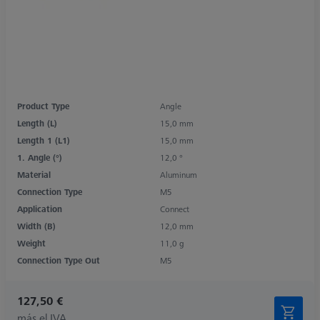
Product Type
Angle
Length (L)
15,0 mm
Length 1 (L1)
15,0 mm
1. Angle (°)
12,0 °
Material
Aluminum
Connection Type
M5
Application
Connect
Width (B)
12,0 mm
Weight
11,0 g
Connection Type Out
M5
127,50 €
más el IVA