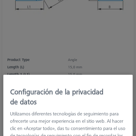
Product Type
Angle
Length (L)
15,0 mm
Length 1 (L1)
15,0 mm
1. Angle (°)
8,0 °
Material
Aluminum
Configuración de la privacidad
Connection Type
M5
de datos
Application
Connect
Width (B)
12,0 mm
Utilizamos diferentes tecnologías de seguimiento para
Weight
11,0 g
ofrecerte una mejor experiencia en el sitio web. Al hacer
Connection Type Out
M5
clic en «Aceptar todo», das tu consentimiento para el uso
de tecnologías de seguimiento con el fin de recordar los