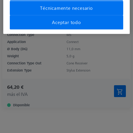
Técnicamente necesario
Product Type
Rotary Elements
Length (L)
15,0 mm
Aceptar todo
Material
Titanium
Connection Type
M5
Application
Connect
Ø Body (DG)
11,0 mm
Weight
5,0 g
Connection Type Out
Cone Receiver
Extension Type
Stylus Extension
64,20 €
más el IVA
Disponible