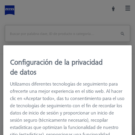
Configuración de la privacidad
Inicio
Sistemas de palpadores
de datos
Elementos de conexión
M5
Nudillos y elementos giratorios
Utilizamos diferentes tecnologías de seguimiento para
ofrecerte una mejor experiencia en el sitio web. Al hacer
clic en «Aceptar todo», das tu consentimiento para el uso
de tecnologías de seguimiento con el fin de recordar los
datos de inicio de sesión y proporcionar un inicio de
sesión seguro (técnicamente necesario), recopilar
estadísticas que optimizan la funcionalidad de nuestro
sitio (estadísticas), proporcionar una funcionalidad
Receptor de cono, sistema M5