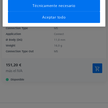
Técnicamente necesario
Product Type
Rotary Elements
Length (L)
40,0 mm
Aceptar todo
Material
Titanium
Connection Type
M5
Application
Connect
Ø Body (DG)
11,0 mm
Weight
16,0 g
Connection Type Out
M5
151,20 €
más el IVA
Disponible