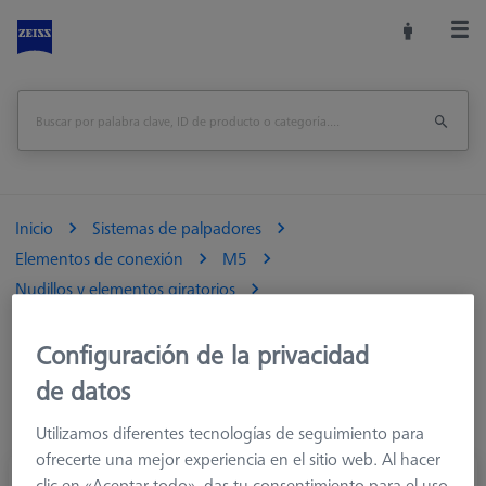
Inicio
Sistemas de palpadores
Elementos de conexión
M5
Nudillos y elementos giratorios
Configuración de la privacidad
de datos
Utilizamos diferentes tecnologías de seguimiento para
ofrecerte una mejor experiencia en el sitio web. Al hacer
Junta giratoria, sistema M5
clic en «Aceptar todo», das tu consentimiento para el uso