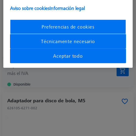
Product Type
Position
Aviso sobre cookies
Información legal
Material
Steel
Shaft Material
Steel
Preferencias de cookies
Connection Type
M5
Ø Shaft (DS)
8,0 mm
Técnicamente necesario
Application
Connect
Weight
6,0 g
Aceptar todo
44,40 €
más el IVA
Disponible
Adaptador para disco de bola, M5
626105-6271-002