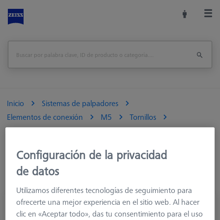
Inicio
Sistemas de palpadores
Elementos de conexión
M5
Tornillos
Configuración de la privacidad
de datos
Utilizamos diferentes tecnologías de seguimiento para
ofrecerte una mejor experiencia en el sitio web. Al hacer
Adaptador para disco de bola, M5
clic en «Aceptar todo», das tu consentimiento para el uso
626105-6271-001