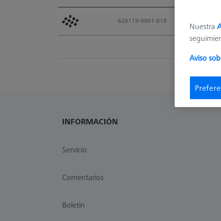
Material Nr.
626119-0001-019
Nuestra
A
seguimie
Aviso sob
Prefere
INFORMACIÓN
Servicio
Comentarios
Boletín