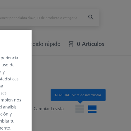
fers
Pedido rápido
0 Artículos
xperiencia
l uso de
n y
tadísticas
na
eses
NOVEDAD: Vista de interruptor
también nos
 análisis
Cambiar la vista
ación y
mbiar tu
mento.
 lista