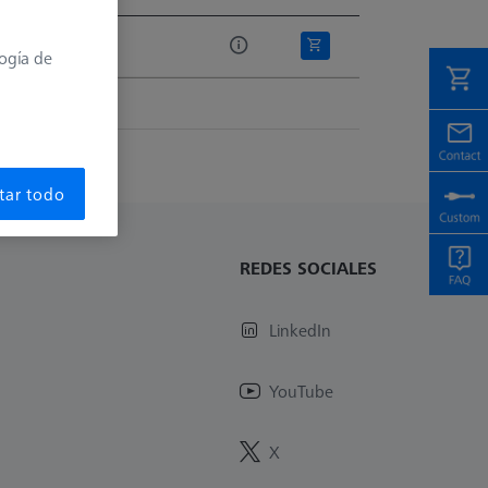
 lista
logía de
tar todo
REDES SOCIALES
LinkedIn
YouTube
X