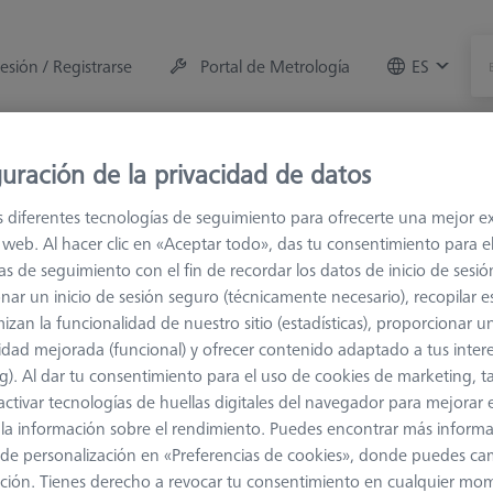
sesión / Registrarse
Portal de Metrología
ES
e la máquina
Sala de Medición
Formaciones
Of
uración de la privacidad de datos
s diferentes tecnologías de seguimiento para ofrecerte una mejor e
 de conexión
M5
Tornillos
io web. Al hacer clic en «Aceptar todo», das tu consentimiento para e
as de seguimiento con el fin de recordar los datos de inicio de sesió
nar un inicio de sesión seguro (técnicamente necesario), recopilar es
izan la funcionalidad de nuestro sitio (estadísticas), proporcionar u
idad mejorada (funcional) y ofrecer contenido adaptado a tus inter
g). Al dar tu consentimiento para el uso de cookies de marketing, 
Clasificar resultados
activar tecnologías de huellas digitales del navegador para mejorar el
Disponibilidad
 y la información sobre el rendimiento. Puedes encontrar más inform
de personalización en «Preferencias de cookies», donde puedes ca
ción. Tienes derecho a revocar tu consentimiento en cualquier mo
Disponibilidad
Precio de