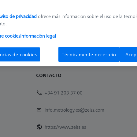
Disponibilidad
Precio de
Disponible
11,30 €
viso de privacidad
ofrece más información sobre el uso de la tecno
nto.
1
re cookies
Información legal
ncias de cookies
Técnicamente necesario
Acep
CONTACTO
+34 91 203 37 00
info.metrology.es@zeiss.com
https://www.zeiss.es