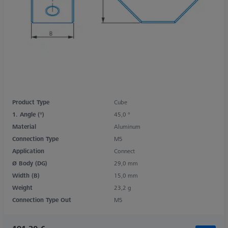
Product Type
Cube
1. Angle (°)
45,0 °
Material
Aluminum
Connection Type
M5
Application
Connect
Ø Body (DG)
29,0 mm
Width (B)
15,0 mm
Weight
23,2 g
Connection Type Out
M5