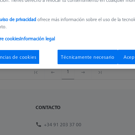
ción. Tienes derecho a revocar tu consentimiento en cualquier mo
Disponibilidad
Precio de
Disponible
46,30 €
viso de privacidad
ofrece más información sobre el uso de la tecno
nto.
Disponible
51,20 €
re cookies
Información legal
Disponible
58,80 €
ncias de cookies
Técnicamente necesario
Acep
1
CONTACTO
+34 91 203 37 00