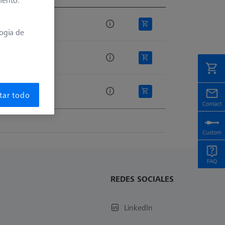
mento.
 lista
logía de
tar todo
REDES SOCIALES
LinkedIn