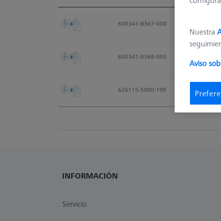
configura
Material Nr.
600341-8367-000
Nuestra
A
seguimie
600341-8368-000
Aviso sob
626115-5000-199
Prefere
INFORMACIÓN
Servicio