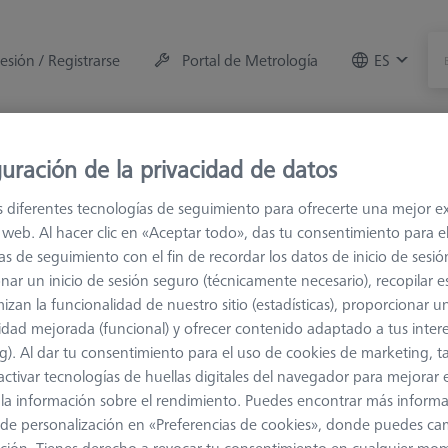
sesión / Registrarse
Portal de Metrología
ES
e la máquina
Sala de Medición
Formaciones
Of
uración de la privacidad de datos
s diferentes tecnologías de seguimiento para ofrecerte una mejor e
 de conexión
M5
Soportes de palpadores
io web. Al hacer clic en «Aceptar todo», das tu consentimiento para e
as de seguimiento con el fin de recordar los datos de inicio de sesió
nar un inicio de sesión seguro (técnicamente necesario), recopilar es
izan la funcionalidad de nuestro sitio (estadísticas), proporcionar u
idad mejorada (funcional) y ofrecer contenido adaptado a tus inter
g). Al dar tu consentimiento para el uso de cookies de marketing, 
Clasificar resultados
Disponibilidad
activar tecnologías de huellas digitales del navegador para mejorar el
 y la información sobre el rendimiento. Puedes encontrar más inform
de personalización en «Preferencias de cookies», donde puedes ca
Disponibilidad
Precio de