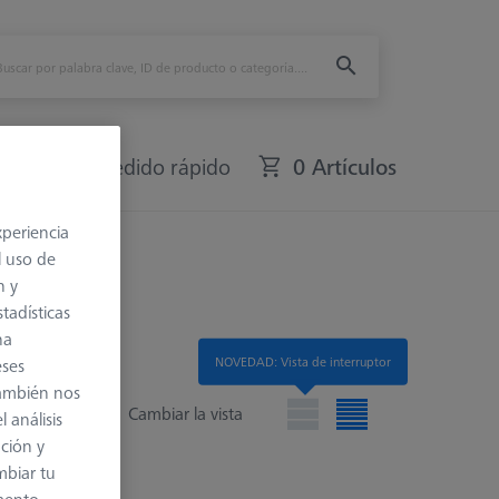
fers
Pedido rápido
0 Artículos
xperiencia
l uso de
n y
tadísticas
na
NOVEDAD: Vista de interruptor
eses
también nos
Cambiar la vista
 análisis
ación y
mbiar tu
 lista