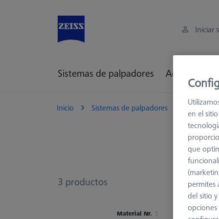
Iniciar 
Sistemas de palpadores
Accesorios d
Config
Utilizamo
Inicio
Sistemas de palpadores
Elementos
en el sit
tecnologí
proporcio
que optim
funcional
(marketin
3
productos
permites 
del sitio
opciones 
Material Nr.