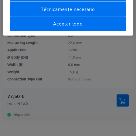
Técnicamente necesario
Product Type
Stylus Holder
Length (L)
40,0 mm
Aceptar todo
Material
Steel
Connection Type
M5
Measuring Length
22,0 mm
Application
Tactile
Ø Body (DG)
11,0 mm
Width (B)
6,0 mm
Weight
15,0 g
Connection Type Out
Without thread
77,50 €
más el IVA
Disponible