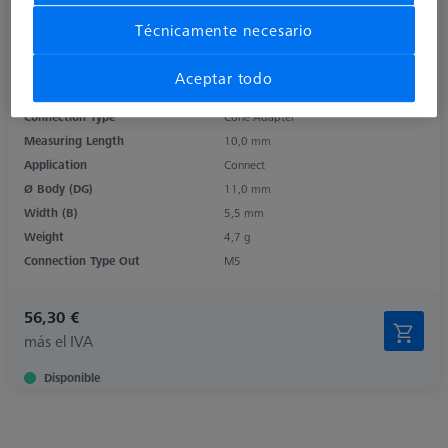
Técnicamente necesario
Product Type
Angle
Length (L)
15,5 mm
Aceptar todo
Material
Titanium
Connection Type
Cone Adapter
Measuring Length
10,0 mm
Application
Connect
Ø Body (DG)
11,0 mm
Width (B)
5,5 mm
Weight
4,7 g
Connection Type Out
M5
56,30 €
más el IVA
Disponible