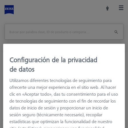
Configuración de la privacidad
Inicio
Sistemas de palpadores
de datos
Elementos de conexión
M5
Insertos con adaptador cónico
Utilizamos diferentes tecnologías de seguimiento para
ofrecerte una mejor experiencia en el sitio web. Al hacer
clic en «Aceptar todo», das tu consentimiento para el uso
de tecnologías de seguimiento con el fin de recordar los
datos de inicio de sesión y proporcionar un inicio de
sesión seguro (técnicamente necesario), recopilar
estadísticas que optimizan la funcionalidad de nuestro
terminal angle with cone adaptor, titani