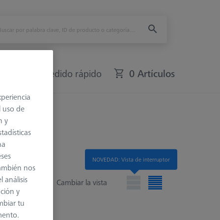
fers
Pedido rápido
0 Artículos
xperiencia
ción.
l uso de
n y
tadísticas
na
eses
NOVEDAD: Vista de interruptor
también nos
 análisis
Cambiar la vista
ación y
mbiar tu
mento.
cio de lista