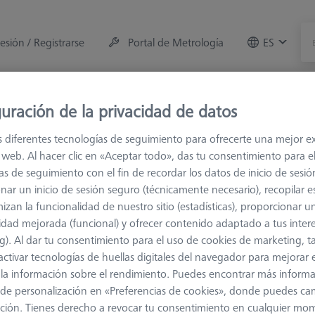
sesión / Registrarse
Portal de Metrología
ES
e la máquina
Sala de Medición
Formaciones
Of
uración de la privacidad de datos
s diferentes tecnologías de seguimiento para ofrecerte una mejor e
 de conexión
M3 XXT
Cubos y elementos varios para suje
io web. Al hacer clic en «Aceptar todo», das tu consentimiento para e
as de seguimiento con el fin de recordar los datos de inicio de sesió
nar un inicio de sesión seguro (técnicamente necesario), recopilar es
izan la funcionalidad de nuestro sitio (estadísticas), proporcionar u
idad mejorada (funcional) y ofrecer contenido adaptado a tus inter
g). Al dar tu consentimiento para el uso de cookies de marketing, 
Clasificar resultados
activar tecnologías de huellas digitales del navegador para mejorar el
Disponibilidad
 y la información sobre el rendimiento. Puedes encontrar más inform
de personalización en «Preferencias de cookies», donde puedes ca
ción. Tienes derecho a revocar tu consentimiento en cualquier mo
Disponibilidad
Pre