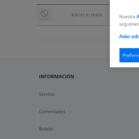
Material Nr.
626103-6110-025
Nuestra
A
seguimie
Aviso sob
Prefere
INFORMACIÓN
Servicio
Comentarios
Boletín