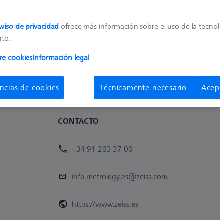
Disponibilidad
Pre
Plazo de entrega más largo
315
viso de privacidad
ofrece más información sobre el uso de la tecno
nto.
1
re cookies
Información legal
ncias de cookies
Técnicamente necesario
Acep
CONTACTO
+34 91 203 37 00
info.metrology.es@zeiss.com
https://www.zeiss.es