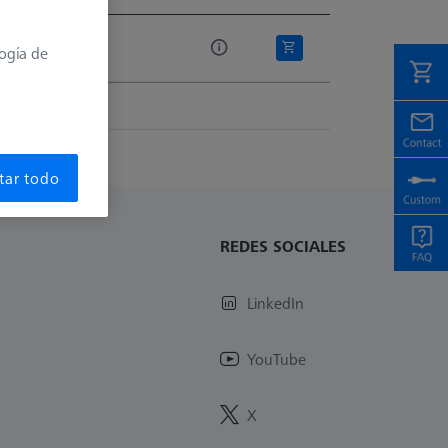
 lista
logía de
tar todo
REDES SOCIALES
LinkedIn
YouTube
X