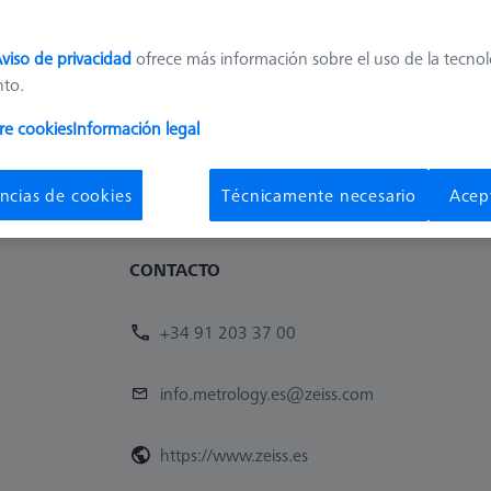
Disponibilidad
Precio de
Disponible
108,00 €
viso de privacidad
ofrece más información sobre el uso de la tecno
nto.
1
re cookies
Información legal
ncias de cookies
Técnicamente necesario
Acep
CONTACTO
+34 91 203 37 00
info.metrology.es@zeiss.com
https://www.zeiss.es