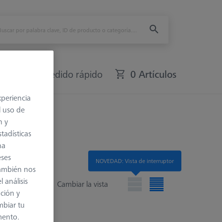
fers
Pedido rápido
0 Artículos
xperiencia
l uso de
n y
tadísticas
na
eses
NOVEDAD: Vista de interruptor
también nos
 análisis
Cambiar la vista
ación y
mbiar tu
mento.
 lista