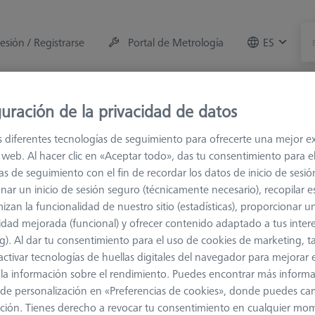
sesión / Registrarse
Portal de Metrología
ES
e la máquina
Sala de Medición
Formaciones
Of
uración de la privacidad de datos
s diferentes tecnologías de seguimiento para ofrecerte una mejor e
 de conexión
M3 XXT
Nudillos y elementos giratorios
io web. Al hacer clic en «Aceptar todo», das tu consentimiento para e
as de seguimiento con el fin de recordar los datos de inicio de sesió
nar un inicio de sesión seguro (técnicamente necesario), recopilar es
izan la funcionalidad de nuestro sitio (estadísticas), proporcionar u
idad mejorada (funcional) y ofrecer contenido adaptado a tus inter
g). Al dar tu consentimiento para el uso de cookies de marketing, 
Clasificar resultados
activar tecnologías de huellas digitales del navegador para mejorar el
Disponibilidad
 y la información sobre el rendimiento. Puedes encontrar más inform
de personalización en «Preferencias de cookies», donde puedes ca
ción. Tienes derecho a revocar tu consentimiento en cualquier mo
Disponibilidad
Precio de