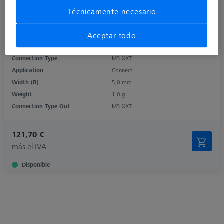
Técnicamente necesario
Product Type
Rotary Elements
Length (L)
10,0 mm
Aceptar todo
Material
Titanium
Connection Type
M3 XXT
Application
Connect
Width (B)
5,0 mm
Weight
1,0 g
Connection Type Out
M3 XXT
121,70 €
más el IVA
Disponible