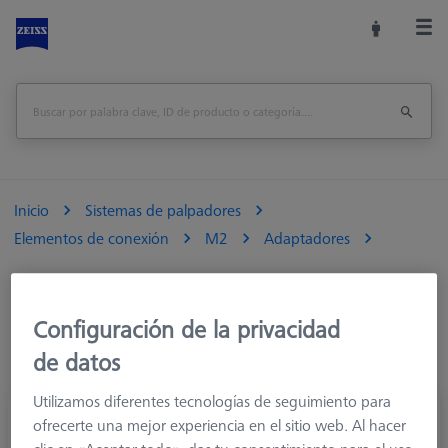
Inicio
Sistemas de palpadores
Elementos de conexión
M2
Adaptadores
Configuración de la privacidad
de datos
Utilizamos diferentes tecnologías de seguimiento para
Adaptador/reducción, perno M2, taladro
ofrecerte una mejor experiencia en el sitio web. Al hacer
M3