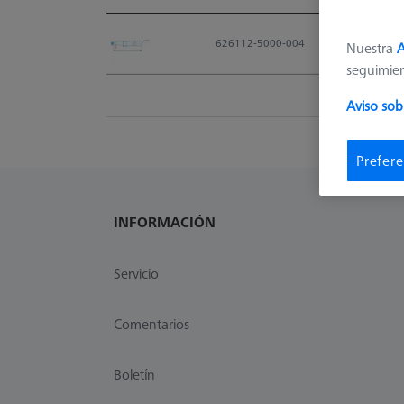
Material Nr.
626112-5000-004
Nuestra
A
seguimie
Aviso sob
Prefere
INFORMACIÓN
Servicio
Comentarios
Boletín