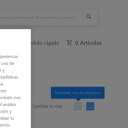
fers
Pedido rápido
0 Artículos
xperiencia
l uso de
n y
tadísticas
na
eses
NOVEDAD: Vista de interruptor
también nos
 análisis
Cambiar la vista
ación y
mbiar tu
mento.
 lista