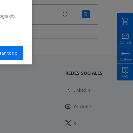
 lista
logía de
tar todo
REDES SOCIALES
LinkedIn
YouTube
X