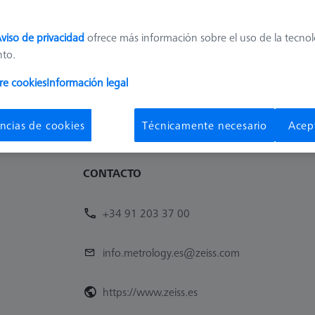
Disponibilidad
Precio de
Disponible en breve
121,80 €
viso de privacidad
ofrece más información sobre el uso de la tecno
nto.
1
re cookies
Información legal
ncias de cookies
Técnicamente necesario
Acep
CONTACTO
+34 91 203 37 00
info.metrology.es@zeiss.com
https://www.zeiss.es