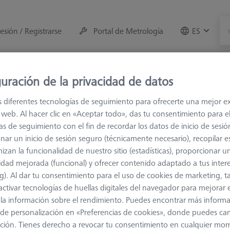
sesión / Registrarse
Portal de Metrología
ES
e la máquina
Sala de Medición
Formaciones
Of
uración de la privacidad de datos
s diferentes tecnologías de seguimiento para ofrecerte una mejor e
 de conexión
M2
Nudillos y elementos giratorios
io web. Al hacer clic en «Aceptar todo», das tu consentimiento para e
as de seguimiento con el fin de recordar los datos de inicio de sesió
nar un inicio de sesión seguro (técnicamente necesario), recopilar es
izan la funcionalidad de nuestro sitio (estadísticas), proporcionar u
idad mejorada (funcional) y ofrecer contenido adaptado a tus inter
g). Al dar tu consentimiento para el uso de cookies de marketing, 
Clasificar resultados
activar tecnologías de huellas digitales del navegador para mejorar el
Disponibilidad
 y la información sobre el rendimiento. Puedes encontrar más inform
de personalización en «Preferencias de cookies», donde puedes ca
ción. Tienes derecho a revocar tu consentimiento en cualquier mo
Disponibilidad
Precio de