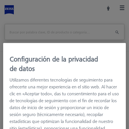
Configuración de la privacidad
Inicio
Sistemas de palpadores
de datos
Elementos de conexión
M5 Pro
Cubos de varias caras
Utilizamos diferentes tecnologías de seguimiento para
ofrecerte una mejor experiencia en el sitio web. Al hacer
clic en «Aceptar todo», das tu consentimiento para el uso
de tecnologías de seguimiento con el fin de recordar los
datos de inicio de sesión y proporcionar un inicio de
sesión seguro (técnicamente necesario), recopilar
estadísticas que optimizan la funcionalidad de nuestro
sitio (estadísticas), proporcionar una funcionalidad
Soporte de lápiz, sistema ThermoFit Pro,