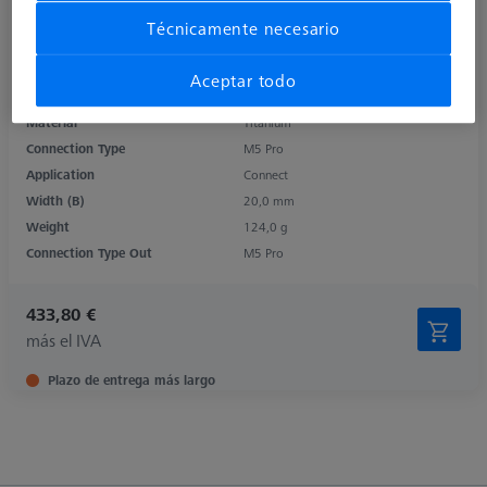
Técnicamente necesario
Product Type
Cube
Aceptar todo
Length (L)
104,0 mm
Material
Titanium
Connection Type
M5 Pro
Application
Connect
Width (B)
20,0 mm
Weight
124,0 g
Connection Type Out
M5 Pro
433,80 €
más el IVA
Plazo de entrega más largo