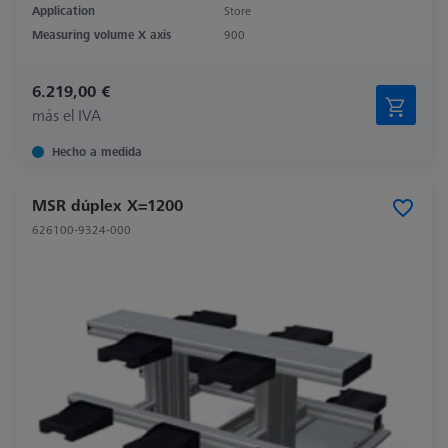
Application
Store
Measuring volume X axis
900
6.219,00 €
más el IVA
Hecho a medida
MSR dúplex X=1200
626100-9324-000