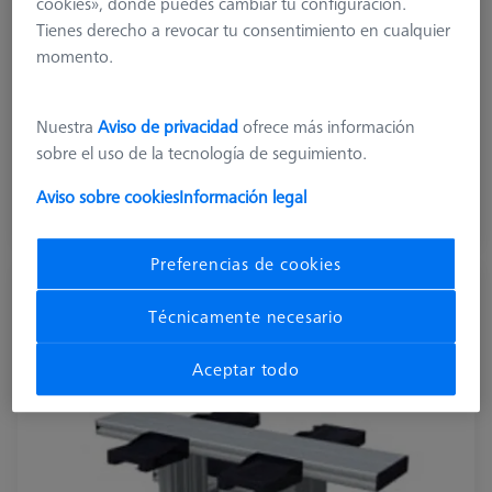
cookies», donde puedes cambiar tu configuración.
Application
Store
Tienes derecho a revocar tu consentimiento en cualquier
Machine
momento.
CenterMax
Measuring volume X axis
1010
Nuestra
Aviso de privacidad
ofrece más información
sobre el uso de la tecnología de seguimiento.
6.275,00 €
más el IVA
Aviso sobre cookies
Información legal
Plazo de entrega más largo
Preferencias de cookies
MSR dúplex X=700
Técnicamente necesario
626100-9304-000
Aceptar todo