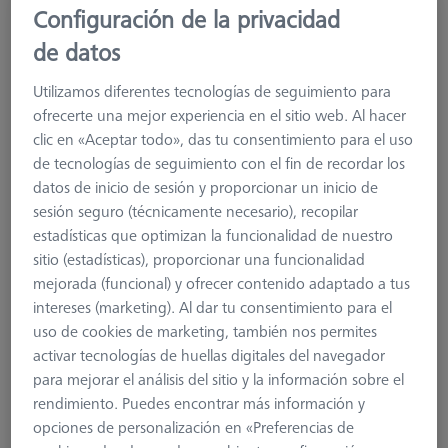
Configuración de la privacidad
MSR dúplex X=1010, para Centermax
de datos
626100-9334-000
Utilizamos diferentes tecnologías de seguimiento para
ofrecerte una mejor experiencia en el sitio web. Al hacer
clic en «Aceptar todo», das tu consentimiento para el uso
de tecnologías de seguimiento con el fin de recordar los
datos de inicio de sesión y proporcionar un inicio de
sesión seguro (técnicamente necesario), recopilar
estadísticas que optimizan la funcionalidad de nuestro
sitio (estadísticas), proporcionar una funcionalidad
mejorada (funcional) y ofrecer contenido adaptado a tus
intereses (marketing). Al dar tu consentimiento para el
uso de cookies de marketing, también nos permites
activar tecnologías de huellas digitales del navegador
para mejorar el análisis del sitio y la información sobre el
rendimiento. Puedes encontrar más información y
Product Type
Sensor Rack Duplex
opciones de personalización en «Preferencias de
Material
Aluminum