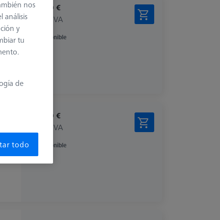
también nos
277,20 €
 análisis
más el IVA
ación y
Disponible
mbiar tu
mento.
logía de
302,40 €
más el IVA
tar todo
Disponible