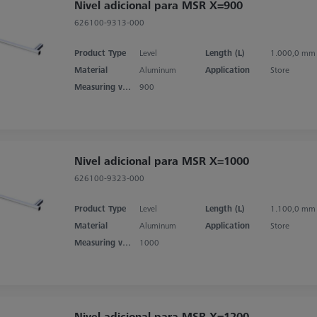
Nivel adicional para MSR X=900
626100-9313-000
Product Type
Level
Length (L)
1.000,0 mm
Material
Aluminum
Application
Store
Measuring volume X axis
900
Nivel adicional para MSR X=1000
626100-9323-000
Product Type
Level
Length (L)
1.100,0 mm
Material
Aluminum
Application
Store
Measuring volume X axis
1000
Nivel adicional para MSR X=1200