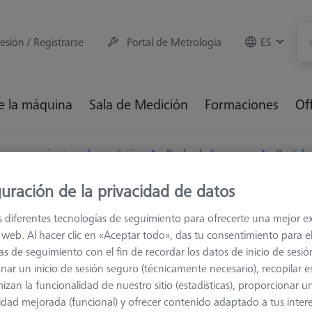
sesión / Registrarse
Portal de Metrología
ES
e la máquina
Sala de Medición
Formaciones
Of
ios para máquinas de medición
Racks de Sensores
Bastido
uración de la privacidad de datos
ultados de la búsqueda de ""
s diferentes tecnologías de seguimiento para ofrecerte una mejor e
io web. Al hacer clic en «Aceptar todo», das tu consentimiento para e
as de seguimiento con el fin de recordar los datos de inicio de sesió
Clasificar resul
nar un inicio de sesión seguro (técnicamente necesario), recopilar es
ductos
Recommen
izan la funcionalidad de nuestro sitio (estadísticas), proporcionar u
idad mejorada (funcional) y ofrecer contenido adaptado a tus inter