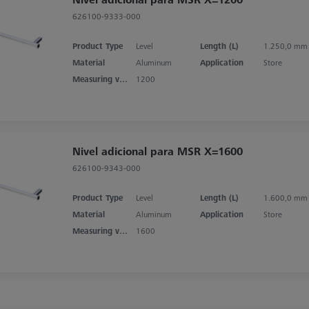
626100-9333-000
Product Type
Level
Length (L)
1.250,0 mm
Material
Aluminum
Application
Store
Measuring volume X axis
1200
Nivel adicional para MSR X=1600
626100-9343-000
Product Type
Level
Length (L)
1.600,0 mm
Material
Aluminum
Application
Store
Measuring volume X axis
1600