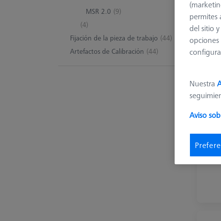
(marketin
MSR 2.0
(9)
permites 
(4)
del sitio
Fijación de la pieza de trabajo
(44)
opciones 
configura
Artefactos de Calibración
(44)
Nuestra
A
seguimie
Aviso sob
Prefere