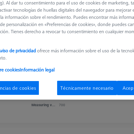
g). Al dar tu consentimiento para el uso de cookies de marketing, 
Nivel adicional MSR X=500
activar tecnologías de huellas digitales del navegador para mejorar el
626100-9353-000
 y la información sobre el rendimiento. Puedes encontrar más inform
de personalización en «Preferencias de cookies», donde puedes ca
Product Type
Level
Length (L)
600,0 mm
ción. Tienes derecho a revocar tu consentimiento en cualquier mo
Material
Aluminum
Application
Store
Measuring volume X axis
500
viso de privacidad
ofrece más información sobre el uso de la tecno
nto.
re cookies
Información legal
Nivel adicional para MSR X=700
626100-9303-000
ncias de cookies
Técnicamente necesario
Acep
Product Type
Level
Length (L)
800,0 mm
Material
Aluminum
Application
Store
Measuring volume X axis
700