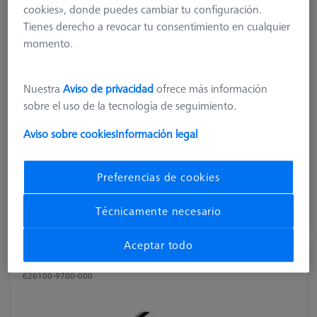
cookies», donde puedes cambiar tu configuración.
Tienes derecho a revocar tu consentimiento en cualquier
momento.
Product Type
Sensor Rack
Material
Stainl. St.
Application
Store
Nuestra
Aviso de privacidad
ofrece más información
Machine
sobre el uso de la tecnología de seguimiento.
O-INSPECT 543
Aviso sobre cookies
Información legal
Measuring volume X axis
150
Preferencias de cookies
1.469,00 €
más el IVA
Técnicamente necesario
Disponible
Aceptar todo
ProMax para ZEISS O-INSPECT 322
626100-9700-000