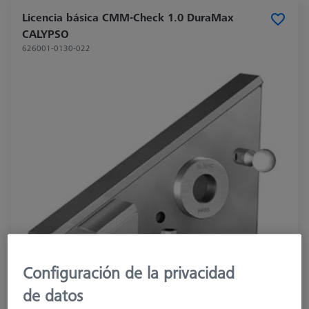
Licencia básica CMM-Check 1.0 DuraMax
CALYPSO
626001-0130-022
Configuración de la privacidad
de datos
Product Type
Software