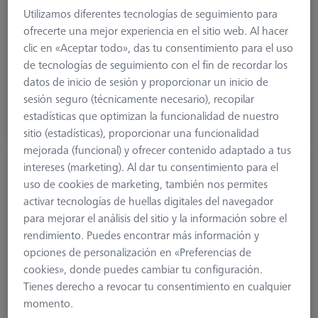
Utilizamos diferentes tecnologías de seguimiento para
Application
Check
ofrecerte una mejor experiencia en el sitio web. Al hacer
Machine
clic en «Aceptar todo», das tu consentimiento para el uso
DuraMax
de tecnologías de seguimiento con el fin de recordar los
datos de inicio de sesión y proporcionar un inicio de
1.128,00 €
sesión seguro (técnicamente necesario), recopilar
más el IVA
estadísticas que optimizan la funcionalidad de nuestro
sitio (estadísticas), proporcionar una funcionalidad
Disponible en breve
mejorada (funcional) y ofrecer contenido adaptado a tus
intereses (marketing). Al dar tu consentimiento para el
Licencia básica CMM-Check RT 1.0
uso de cookies de marketing, también nos permites
CALYPSO
activar tecnologías de huellas digitales del navegador
626001-0230-020
para mejorar el análisis del sitio y la información sobre el
rendimiento. Puedes encontrar más información y
opciones de personalización en «Preferencias de
cookies», donde puedes cambiar tu configuración.
Tienes derecho a revocar tu consentimiento en cualquier
momento.