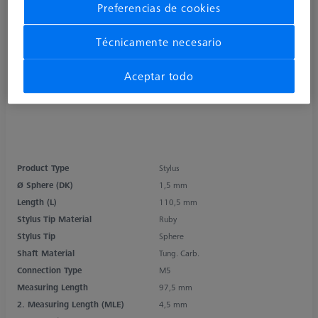
Preferencias de cookies
Técnicamente necesario
Aceptar todo
Product Type
Stylus
Ø Sphere (DK)
1,5 mm
Length (L)
110,5 mm
Stylus Tip Material
Ruby
Stylus Tip
Sphere
Shaft Material
Tung. Carb.
Connection Type
M5
Measuring Length
97,5 mm
2. Measuring Length (MLE)
4,5 mm