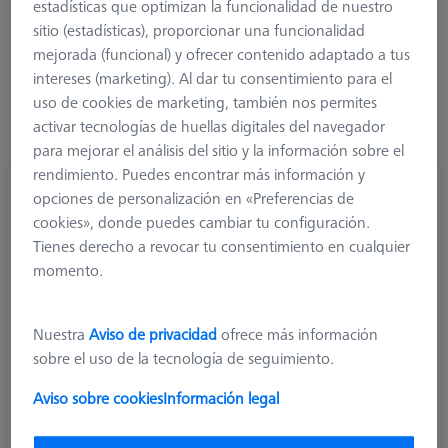
estadísticas que optimizan la funcionalidad de nuestro
sitio (estadísticas), proporcionar una funcionalidad
Más filtros
mejorada (funcional) y ofrecer contenido adaptado a tus
intereses (marketing). Al dar tu consentimiento para el
uso de cookies de marketing, también nos permites
activar tecnologías de huellas digitales del navegador
para mejorar el análisis del sitio y la información sobre el
rendimiento. Puedes encontrar más información y
Palpador de estrella M5, DK1.5 L110.5
opciones de personalización en «Preferencias de
626115-5000-899
cookies», donde puedes cambiar tu configuración.
Tienes derecho a revocar tu consentimiento en cualquier
momento.
Nuestra
Aviso de privacidad
ofrece más información
sobre el uso de la tecnología de seguimiento.
Aviso sobre cookies
Información legal