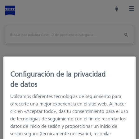
Inicio
Sistemas de palpadores
Palpadores
Configuración de la privacidad
M5
Palpador de estrella
de datos
Utilizamos diferentes tecnologías de seguimiento para
ofrecerte una mejor experiencia en el sitio web. Al hacer
clic en «Aceptar todo», das tu consentimiento para el uso
de tecnologías de seguimiento con el fin de recordar los
datos de inicio de sesión y proporcionar un inicio de
Ø Esfera (DK)
Longitud (L)
la medición de la lon
sesión seguro (técnicamente necesario), recopilar