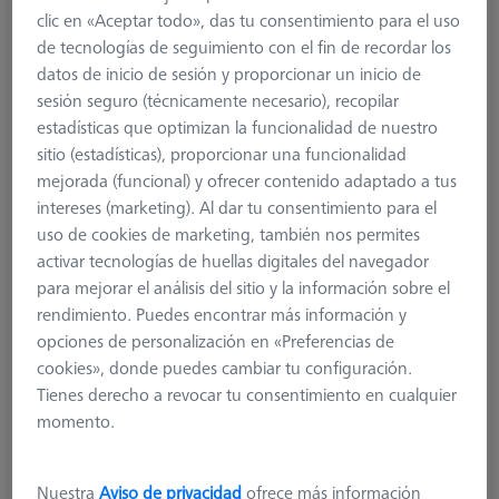
clic en «Aceptar todo», das tu consentimiento para el uso
de tecnologías de seguimiento con el fin de recordar los
datos de inicio de sesión y proporcionar un inicio de
sesión seguro (técnicamente necesario), recopilar
estadísticas que optimizan la funcionalidad de nuestro
sitio (estadísticas), proporcionar una funcionalidad
mejorada (funcional) y ofrecer contenido adaptado a tus
intereses (marketing). Al dar tu consentimiento para el
uso de cookies de marketing, también nos permites
Product Type
Stylus
activar tecnologías de huellas digitales del navegador
Ø Sphere (DK)
1,0 mm
para mejorar el análisis del sitio y la información sobre el
Length (L)
45,0 mm
rendimiento. Puedes encontrar más información y
Stylus Tip Material
Ruby
opciones de personalización en «Preferencias de
Stylus Tip
Sphere
cookies», donde puedes cambiar tu configuración.
Shaft Material
Tung. Carb.
Tienes derecho a revocar tu consentimiento en cualquier
Connection Type
M5
momento.
Measuring Length
15,0 mm
2. Measuring Length (MLE)
7,0 mm
Ø Shaft (DS)
2,0 mm
Nuestra
Aviso de privacidad
ofrece más información