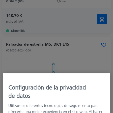
Ø Shaft (DS)
2,0 mm
148,70 €
más el IVA
Disponible
Palpador de estrella M5, DK1 L45
602030-9024-000
Configuración de la privacidad
de datos
Utilizamos diferentes tecnologías de seguimiento para
ofrecerte una mejor experiencia en el sitio web. Al hacer