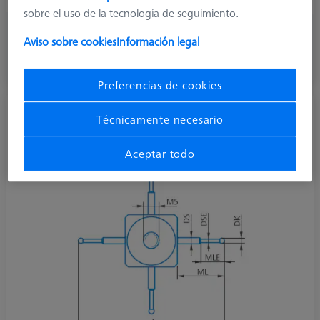
sobre el uso de la tecnología de seguimiento.
177,20 €
Aviso sobre cookies
Información legal
más el IVA
Disponible
Preferencias de cookies
Palpador de estrella M5, DK3.5 L45
Técnicamente necesario
602030-9028-000
Aceptar todo