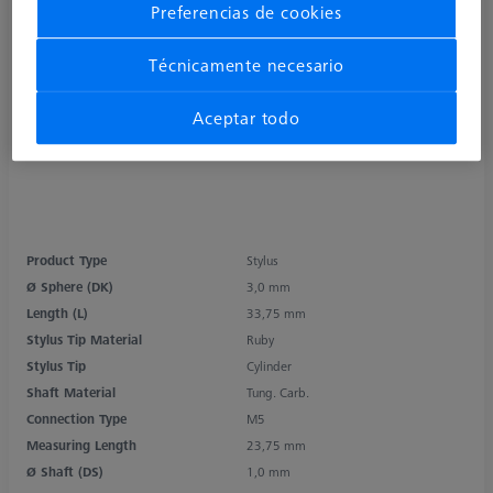
Preferencias de cookies
Técnicamente necesario
Aceptar todo
Product Type
Stylus
Ø Sphere (DK)
3,0 mm
Length (L)
33,75 mm
Stylus Tip Material
Ruby
Stylus Tip
Cylinder
Shaft Material
Tung. Carb.
Connection Type
M5
Measuring Length
23,75 mm
Ø Shaft (DS)
1,0 mm