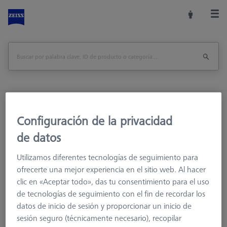
Inicio
Sistemas de palpadores
Palpadores
Configuración de la privacidad
M5
Palpador
de datos
Utilizamos diferentes tecnologías de seguimiento para
ofrecerte una mejor experiencia en el sitio web. Al hacer
clic en «Aceptar todo», das tu consentimiento para el uso
de tecnologías de seguimiento con el fin de recordar los
datos de inicio de sesión y proporcionar un inicio de
Ø Esfera (DK)
Longitud (L)
la medición de la lon
sesión seguro (técnicamente necesario), recopilar