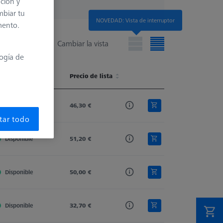
ación y
mbiar tu
NOVEDAD: Vista de interruptor
mento.
Cambiar la vista
logía de
isponibilidad
Shaft Material
Precio de lista
Stylus Type
Ø Body (DG)
isponibilidad
Shaft Material
Precio de lista
Stylus Type
Ø Body (DG)
Disponible
Tung. Carb.
46,30 €
Straight
19,0
tar todo
Disponible
Tung. Carb.
51,20 €
Straight
11,0
Disponible
Tung. Carb.
50,00 €
Straight
11,0
Disponible
Tung. Carb.
32,70 €
Straight
11,0