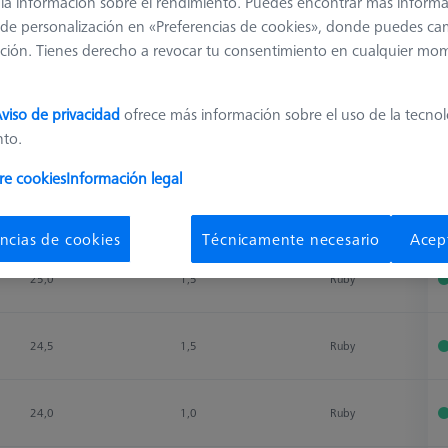
 y la información sobre el rendimiento. Puedes encontrar más inform
de personalización en «Preferencias de cookies», donde puedes ca
ción. Tienes derecho a revocar tu consentimiento en cualquier mo
Clasificar resultados
Disponibilidad
viso de privacidad
ofrece más información sobre el uso de la tecno
nto.
Measuring Length
Ø Shaft (DS)
Stylus Tip Material
D
re cookies
Información legal
Measuring Length
Ø Shaft (DS)
Stylus Tip Material
D
16,5
2,0
Ruby
ncias de cookies
Técnicamente necesario
Acep
25,0
1,5
Ruby
24,5
1,5
Ruby
24,0
1,0
Ruby