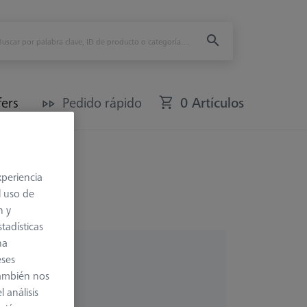
fers
Pedido rápido
0 Artículos
xperiencia
l uso de
n y
tadísticas
na
eses
también nos
 análisis