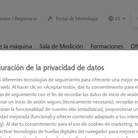
sesión / Registrarse
Portal de Metrología
ES
e la máquina
Sala de Medición
Formaciones
Of
uración de la privacidad de datos
s
M5
Palpadores de rosca larga
s diferentes tecnologías de seguimiento para ofrecerte una mejor e
io web. Al hacer clic en «Aceptar todo», das tu consentimiento para e
as de seguimiento con el fin de recordar los datos de inicio de sesió
nar un inicio de sesión seguro (técnicamente necesario), recopilar es
izan la funcionalidad de nuestro sitio (estadísticas), proporcionar u
idad mejorada (funcional) y ofrecer contenido adaptado a tus inter
la medición de la longitud
Ø Eje (DS)
g). Al dar tu consentimiento para el uso de cookies de marketing, 
activar tecnologías de huellas digitales del navegador para mejorar el