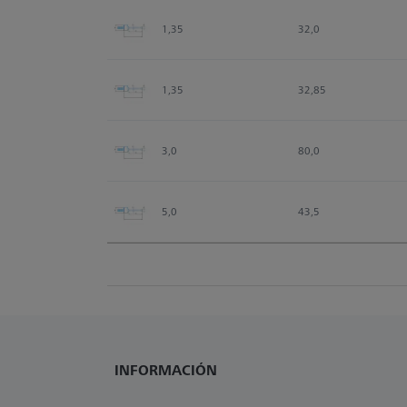
1,35
32,0
1,35
32,85
3,0
80,0
5,0
43,5
INFORMACIÓN