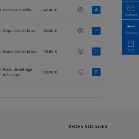
Hecho a medida
Tung. Carb.
42,40 €
Straight
11,0
Disponible en breve
Tung. Carb.
53,30 €
Straight
11,0
Disponible en breve
Tung. Carb.
48,90 €
Straight
11,0
Plazo de entrega 
Tung. Carb.
45,70 €
Straight
19,0
más largo
REDES SOCIALES