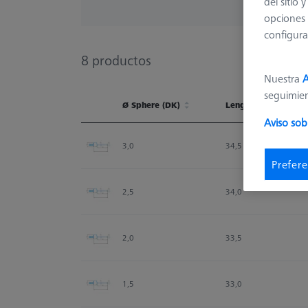
del sitio
opciones 
configura
8
productos
Nuestra
A
seguimie
Ø Sphere (DK)
Length (L)
Aviso sob
Ø Sphere (DK)
Length (L)
3,0
34,5
Prefere
2,5
34,0
2,0
33,5
1,5
33,0