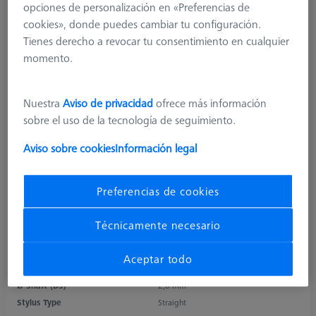
opciones de personalización en «Preferencias de
cookies», donde puedes cambiar tu configuración.
Tienes derecho a revocar tu consentimiento en cualquier
momento.
Nuestra
Aviso de privacidad
ofrece más información
sobre el uso de la tecnología de seguimiento.
Aviso sobre cookies
Información legal
Product Type
Stylus
Ø Sphere (DK)
3,0 mm
Length (L)
20,0 mm
Preferencias de cookies
Stylus Tip Material
Si. Nitride
Stylus Tip
Sphere
Técnicamente necesario
Shaft Material
Carbon Fiber
Connection Type
M3 XXT
Aceptar todo
Measuring Length
11,0 mm
Ø Shaft (DS)
2,0 mm
Stylus Type
Straight