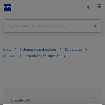
Inicio
Sistemas de palpadores
Palpadores
M3 XXT
Palpadores de sujeción
Longitud (L)