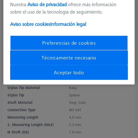
Nuestra
Aviso de privacidad
ofrece más información
sobre el uso de la tecnología de seguimiento.
Aviso sobre cookies
Información legal
Preferencias de cookies
Técnicamente necesario
Product Type
Stylus
Aceptar todo
Ø Sphere (DK)
0,5 mm
Length (L)
13,0 mm
Stylus Tip Material
Ruby
Stylus Tip
Sphere
Shaft Material
Tung. Carb.
Connection Type
M3 XXT
Measuring Length
4,0 mm
2. Measuring Length (MLE)
2,3 mm
Ø Shaft (DS)
1,0 mm