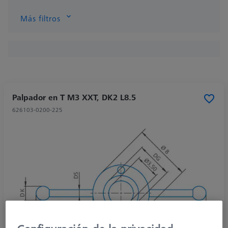
Más filtros
Palpador en T M3 XXT, DK2 L8.5
626103-0200-225