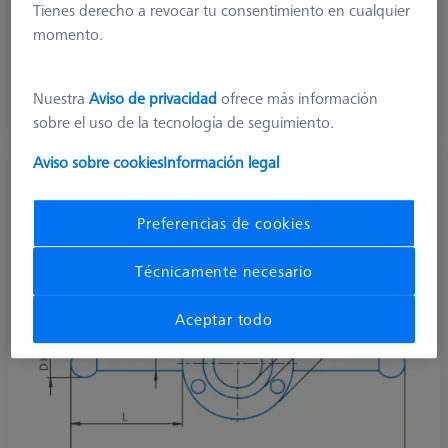
Stylus Type
T-Stylus
Tienes derecho a revocar tu consentimiento en cualquier
momento.
177,20 €
más el IVA
Nuestra
Aviso de privacidad
ofrece más información
sobre el uso de la tecnología de seguimiento.
Disponible en breve
Aviso sobre cookies
Información legal
Palpador en T M3 XXT, DK2 L5
626103-0200-218
Preferencias de cookies
Técnicamente necesario
Aceptar todo