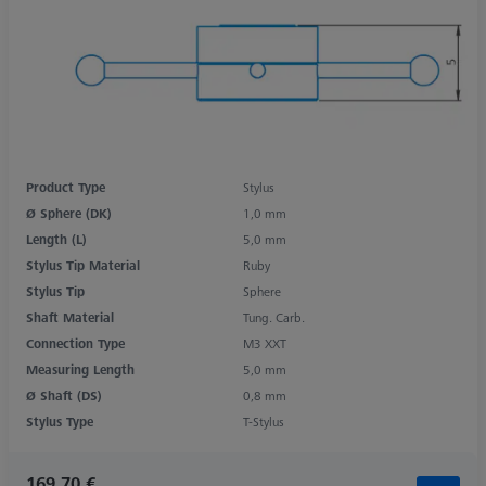
Product Type
Stylus
Ø Sphere (DK)
1,0 mm
Length (L)
5,0 mm
Stylus Tip Material
Ruby
Stylus Tip
Sphere
Shaft Material
Tung. Carb.
Connection Type
M3 XXT
Measuring Length
5,0 mm
Ø Shaft (DS)
0,8 mm
Stylus Type
T-Stylus
169,70 €