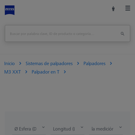
Inicio
Sistemas de palpadores
Palpadores
M3 XXT
Palpador en T
Ø Esfera (DK)
Longitud (L)
la medición de la lon