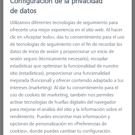
Configuración de la privacidad
de datos
Utilizamos diferentes tecnologías de seguimiento para
ofrecerte una mejor experiencia en el sitio web. Al hacer
clic en «Aceptar todo», das tu consentimiento para el uso
de tecnologías de seguimiento con el fin de recordar los
datos de inicio de sesión y proporcionar un inicio de
sesión seguro (técnicamente necesario), recopilar
estadísticas que optimizan la funcionalidad de nuestro
Product Type
Stylus
sitio (estadísticas), proporcionar una funcionalidad
Ø Sphere (DK)
2,0 mm
mejorada (funcional) y ofrecer contenido adaptado a tus
Length (L)
8,5 mm
intereses (marketing). Al dar tu consentimiento para el
Stylus Tip Material
Ruby
uso de cookies de marketing, también nos permites
Stylus Tip
Sphere
activar tecnologías de huellas digitales del navegador
Shaft Material
Tung. Carb.
para mejorar el análisis del sitio y la información sobre el
Connection Type
M3 XXT
rendimiento. Puedes encontrar más información y
Measuring Length
8,5 mm
opciones de personalización en «Preferencias de
Ø Shaft (DS)
1,0 mm
cookies», donde puedes cambiar tu configuración.