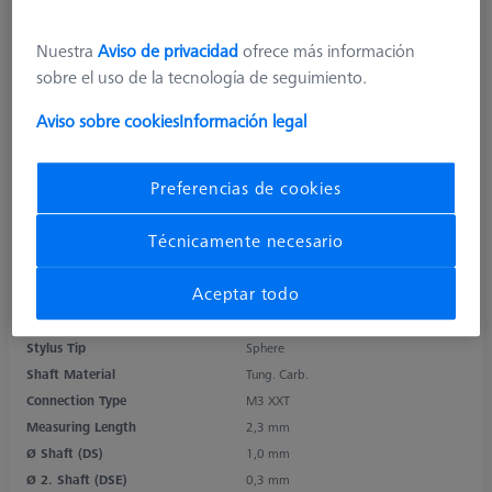
Nuestra
Aviso de privacidad
ofrece más información
sobre el uso de la tecnología de seguimiento.
Aviso sobre cookies
Información legal
Preferencias de cookies
Técnicamente necesario
Product Type
Stylus
Ø Sphere (DK)
0,5 mm
Aceptar todo
Length (L)
8,5 mm
Stylus Tip Material
Ruby
Stylus Tip
Sphere
Shaft Material
Tung. Carb.
Connection Type
M3 XXT
Measuring Length
2,3 mm
Ø Shaft (DS)
1,0 mm
Ø 2. Shaft (DSE)
0,3 mm