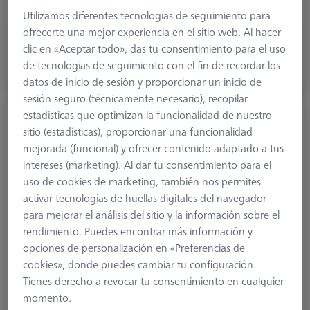
Ø 2. Shaft (DSE)
0,3 mm
Utilizamos diferentes tecnologías de seguimiento para
ofrecerte una mejor experiencia en el sitio web. Al hacer
191,30 €
clic en «Aceptar todo», das tu consentimiento para el uso
más el IVA
de tecnologías de seguimiento con el fin de recordar los
datos de inicio de sesión y proporcionar un inicio de
Disponible
sesión seguro (técnicamente necesario), recopilar
estadísticas que optimizan la funcionalidad de nuestro
Palpador en T M3 XXT, DK0.5 L8.5
sitio (estadísticas), proporcionar una funcionalidad
626103-0050-225
mejorada (funcional) y ofrecer contenido adaptado a tus
intereses (marketing). Al dar tu consentimiento para el
uso de cookies de marketing, también nos permites
activar tecnologías de huellas digitales del navegador
para mejorar el análisis del sitio y la información sobre el
rendimiento. Puedes encontrar más información y
opciones de personalización en «Preferencias de
cookies», donde puedes cambiar tu configuración.
Tienes derecho a revocar tu consentimiento en cualquier
momento.