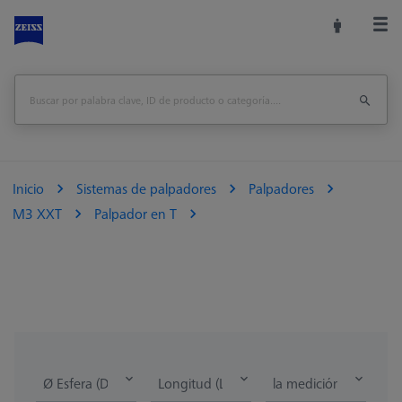
Inicio
Sistemas de palpadores
Palpadores
M3 XXT
Palpador en T
Ø Esfera (DK)
Longitud (L)
la medición de la lon