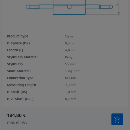
Product Type
Stylus
Ø Sphere (DK)
0,3 mm
Length (L)
4,0 mm
Stylus Tip Material
Ruby
Stylus Tip
Sphere
Shaft Material
Tung. Carb.
Connection Type
M3 XXT
Measuring Length
2,3 mm
Ø Shaft (DS)
1,0 mm
Ø 2. Shaft (DSE)
0,2 mm
184,80 €
más el IVA