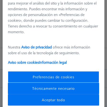
para mejorar el análisis del sitio y la información sobre el
¡404 - hemos explorado todo!
rendimiento. Puedes encontrar más información y
opciones de personalización en «Preferencias de
Este error puede tener varias causas, por ej. La página ya no
cookies», donde puedes cambiar tu configuración.
existe en nuestro servidor o hay un error en la URL.
Tienes derecho a revocar tu consentimiento en cualquier
momento.
Volver a la página principal
Nuestra
Aviso de privacidad
ofrece más información
sobre el uso de la tecnología de seguimiento.
Volver arriba
Aviso sobre cookies
Información legal
Preferencias de cookies
INFORMACIÓN
Técnicamente necesario
CONTACTO
Aceptar todo