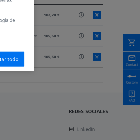
mento.
isponibilidad
Stylus Type
Precio de lista
Ø Body (DG)
Material Nr.
Disponible
Conical
102,20 €
5,0
626103-0020-015
logía de
Disponible en breve
Conical
105,50 €
5,0
626103-0030-015
Plazo de entrega 
Conical
105,50 €
5,0
626103-0010-015
tar todo
más largo
REDES SOCIALES
LinkedIn