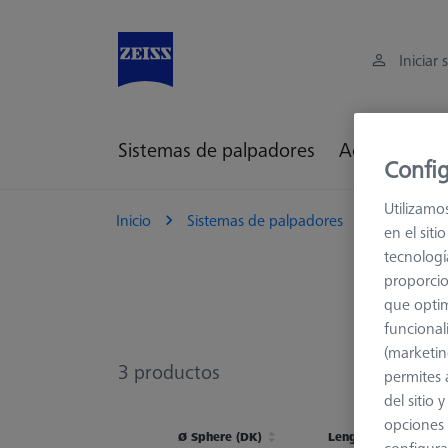
Iniciar 
Sistemas de palpadores
Accesorios d
Config
Utilizamo
Inicio
Sistemas de palpadores
Palpadore
en el sit
tecnologí
proporcio
que optim
funcional
(marketin
3
productos
permites 
del sitio
opciones 
Ø Sphere (DK)
Length (L)