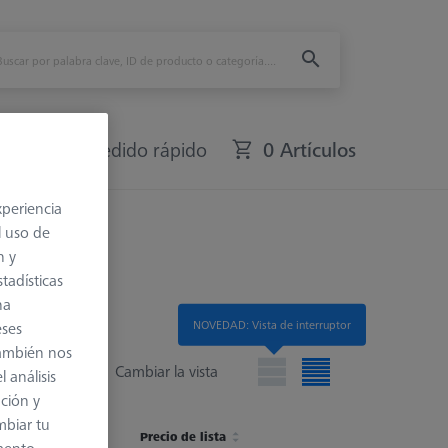
fers
Pedido rápido
0 Artículos
xperiencia
l uso de
n y
tadísticas
na
NOVEDAD: Vista de interruptor
eses
también nos
Cambiar la vista
 análisis
ación y
mbiar tu
isponibilidad
Stylus Type
Precio de lista
Ø Body (DG)
Material Nr.