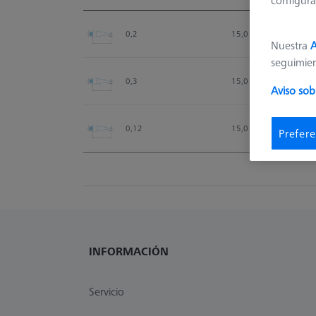
configura
Ø Sphere (DK)
Length (L)
0,2
15,0
Nuestra
A
seguimie
0,3
15,0
Aviso sob
0,12
15,0
Prefere
INFORMACIÓN
Servicio