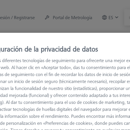
sesión / Registrarse
Portal de Metrología
ES
e la máquina
Sala de Medición
Formaciones
Of
uración de la privacidad de datos
s diferentes tecnologías de seguimiento para ofrecerte una mejor e
s
M3 XXT
Palpadores de eje cónico
io web. Al hacer clic en «Aceptar todo», das tu consentimiento para e
as de seguimiento con el fin de recordar los datos de inicio de sesió
nar un inicio de sesión seguro (técnicamente necesario), recopilar es
izan la funcionalidad de nuestro sitio (estadísticas), proporcionar u
idad mejorada (funcional) y ofrecer contenido adaptado a tus inter
g). Al dar tu consentimiento para el uso de cookies de marketing, 
Clasificar resultados
Disponibilidad
activar tecnologías de huellas digitales del navegador para mejorar el
 y la información sobre el rendimiento. Puedes encontrar más inform
de personalización en «Preferencias de cookies», donde puedes ca
Measuring Length
Stylus Tip Material
Shaft Material
D