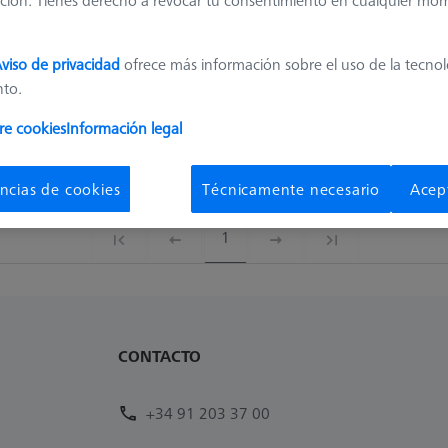
ción. Tienes derecho a revocar tu consentimiento en cualquier mo
Measuring Length
Stylus Tip Material
Shaft Material
D
0,2
Ruby
Titanium
viso de privacidad
ofrece más información sobre el uso de la tecno
nto.
0,3
Ruby
Titanium
re cookies
Información legal
0,12
Ruby
Titanium
ncias de cookies
Técnicamente necesario
Acep
1
CONTACTO
+34 91 203 37 00