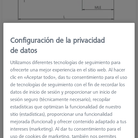
Configuración de la privacidad
de datos
Utilizamos diferentes tecnologías de seguimiento para
Product Type
Stylus
ofrecerte una mejor experiencia en el sitio web. Al hacer
Ø Sphere (DK)
0,8 mm
clic en «Aceptar todo», das tu consentimiento para el uso
Length (L)
8,0 mm
de tecnologías de seguimiento con el fin de recordar los
Stylus Tip Material
Si. Nitride
datos de inicio de sesión y proporcionar un inicio de
Stylus Tip
Sphere
sesión seguro (técnicamente necesario), recopilar
Shaft Material
Tung. Carb.
estadísticas que optimizan la funcionalidad de nuestro
Connection Type
Without thread
sitio (estadísticas), proporcionar una funcionalidad
2. Measuring Length (MLE)
4,8 mm
mejorada (funcional) y ofrecer contenido adaptado a tus
Ø Shaft (DS)
1,0 mm
intereses (marketing). Al dar tu consentimiento para el
Ø 2. Shaft (DSE)
0,6 mm
uso de cookies de marketing, también nos permites