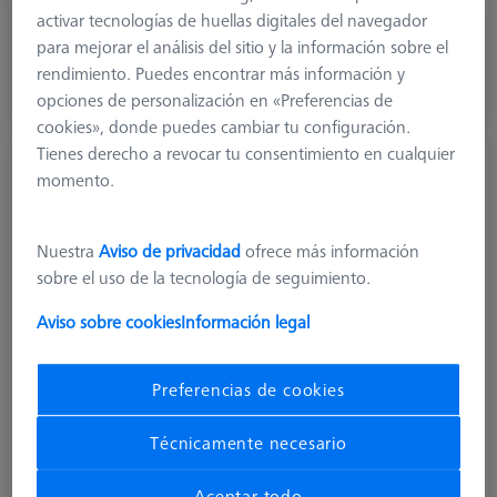
activar tecnologías de huellas digitales del navegador
52,20 €
para mejorar el análisis del sitio y la información sobre el
más el IVA
rendimiento. Puedes encontrar más información y
opciones de personalización en «Preferencias de
Disponible en breve
cookies», donde puedes cambiar tu configuración.
Tienes derecho a revocar tu consentimiento en cualquier
Palpador escalonado, DK1 L16
momento.
626111-0100-016
Nuestra
Aviso de privacidad
ofrece más información
sobre el uso de la tecnología de seguimiento.
Aviso sobre cookies
Información legal
Preferencias de cookies
Técnicamente necesario
Aceptar todo