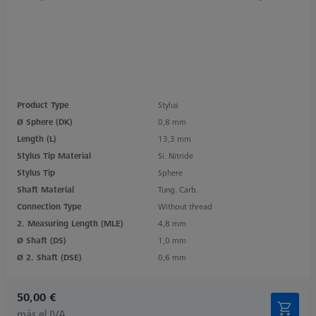
Product Type
Stylus
Ø Sphere (DK)
0,8 mm
Length (L)
13,3 mm
Stylus Tip Material
Si. Nitride
Stylus Tip
Sphere
Shaft Material
Tung. Carb.
Connection Type
Without thread
2. Measuring Length (MLE)
4,8 mm
Ø Shaft (DS)
1,0 mm
Ø 2. Shaft (DSE)
0,6 mm
50,00 €
más el IVA