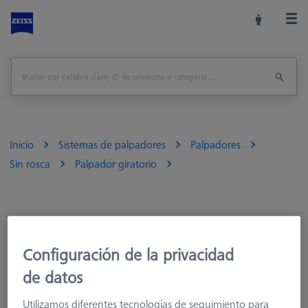
Inicio
Sistemas de palpadores
Palpadores
Sin rosca
Palpador giratorio
Configuración de la privacidad
de datos
Ø Esfera (DK)
Longitud (L)
la medición de la lon
Utilizamos diferentes tecnologías de seguimiento para