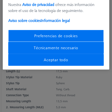
Nuestra
Aviso de privacidad
ofrece más información
sobre el uso de la tecnología de seguimiento.
Aviso sobre cookies
Información legal
Preferencias de cookies
Técnicamente necesario
Product Type
Stylus
Aceptar todo
Ø Sphere (DK)
1,0 mm
Length (L)
17,5 mm
Stylus Tip Material
Ruby
Stylus Tip
Sphere
Shaft Material
Tung. Carb.
Connection Type
Without thread
Measuring Length
13,5 mm
2. Measuring Length (MLE)
5,0 mm