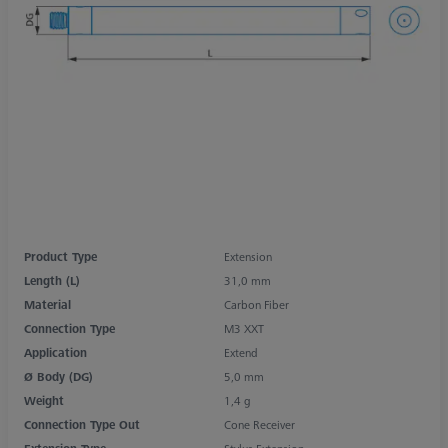
Product Type
Extension
Length (L)
31,0 mm
Material
Carbon Fiber
Connection Type
M3 XXT
Application
Extend
Ø Body (DG)
5,0 mm
Weight
1,4 g
Connection Type Out
Cone Receiver