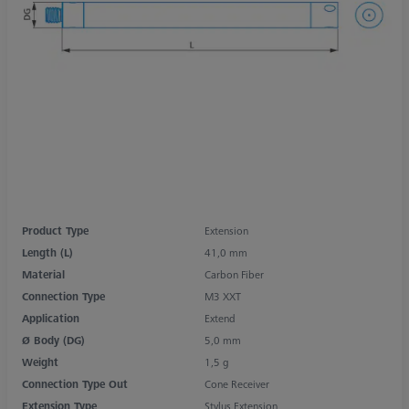
Product Type
Extension
Length (L)
41,0 mm
Material
Carbon Fiber
Connection Type
M3 XXT
Application
Extend
Ø Body (DG)
5,0 mm
Weight
1,5 g
Connection Type Out
Cone Receiver
Extension Type
Stylus Extension