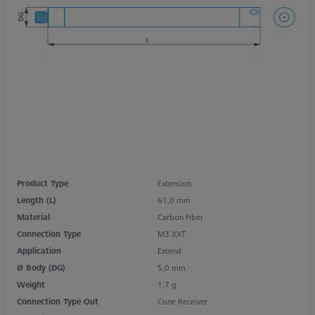
Product Type
Extension
Length (L)
61,0 mm
Material
Carbon Fiber
Connection Type
M3 XXT
Application
Extend
Ø Body (DG)
5,0 mm
Weight
1,7 g
Connection Type Out
Cone Receiver