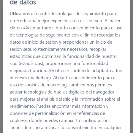
de datos
Accuracy level
Standard - CFX 1
Utilizamos diferentes tecnologías de seguimiento para
127,60 €
ofrecerte una mejor experiencia en el sitio web. Al hacer
más el IVA
clic en «Aceptar todo», das tu consentimiento para el uso
de tecnologías de seguimiento con el fin de recordar los
Disponible
datos de inicio de sesión y proporcionar un inicio de
sesión seguro (técnicamente necesario), recopilar
Extensión de sujeción con receptor de cono,
estadísticas que optimizan la funcionalidad de nuestro
M3 XXT, ThermoFit
sitio (estadísticas), proporcionar una funcionalidad
626103-5020-005
mejorada (funcional) y ofrecer contenido adaptado a tus
intereses (marketing). Al dar tu consentimiento para el
uso de cookies de marketing, también nos permites
activar tecnologías de huellas digitales del navegador
para mejorar el análisis del sitio y la información sobre el
rendimiento. Puedes encontrar más información y
opciones de personalización en «Preferencias de
cookies», donde puedes cambiar tu configuración.
Tienes derecho a revocar tu consentimiento en cualquier