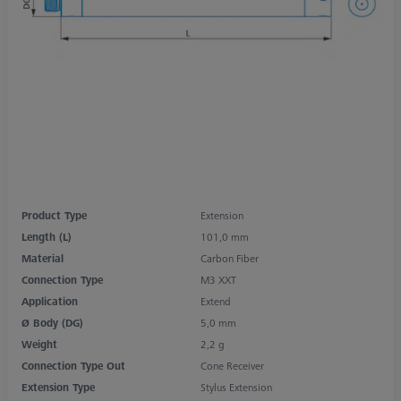
Product Type
Extension
Length (L)
101,0 mm
Material
Carbon Fiber
Connection Type
M3 XXT
Application
Extend
Ø Body (DG)
5,0 mm
Weight
2,2 g
Connection Type Out
Cone Receiver
Extension Type
Stylus Extension