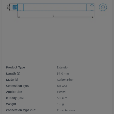
Product Type
Extension
Length (L)
51,0 mm
Material
Carbon Fiber
Connection Type
M3 XXT
Application
Extend
Ø Body (DG)
5,0 mm
Weight
1,6 g
Connection Type Out
Cone Receiver