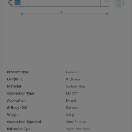
Product Type
Extension
Length (L)
81,0 mm
Material
Carbon Fiber
Connection Type
M3 XXT
Application
Extend
Ø Body (DG)
5,0 mm
Weight
2,0 g
Connection Type Out
Cone Receiver
Extension Type
Stylus Extension