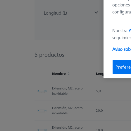
opciones 
configura
Longitud (L)
Nuestra
A
seguimie
Aviso sob
5
productos
Prefere
Nombre
Length (L)
Nombre
Length (L)
Extensión, M2, acero 
5,0
inoxidable
Extensión, M2, acero 
20,0
inoxidable
Extensión, M2, acero 
10,0