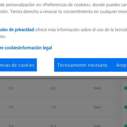
de personalización en «Preferencias de cookies», donde puedes ca
ción. Tienes derecho a revocar tu consentimiento en cualquier mo
viso de privacidad
ofrece más información sobre el uso de la tecno
nto.
Clasificar resultados
re cookies
Información legal
Disponibilidad
ncias de cookies
Técnicamente necesario
Acep
Ø Body (DG)
Weight
Material
D
Ø Body (DG)
Weight
Material
D
3,0
0,2
Steel
3,0
1,0
Steel
3,0
0,5
Steel