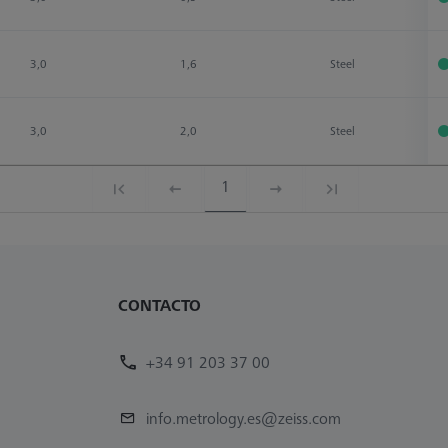
3,0
1,6
Steel
3,0
2,0
Steel
1
CONTACTO
+34 91 203 37 00
info.metrology.es@zeiss.com