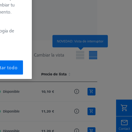
mbiar tu
mento.
logía de
NOVEDAD: Vista de interruptor
Cambiar la vista
tar todo
isponibilidad
Connection Type
Precio de lista
Connection Type Out
Extension Type
isponibilidad
Connection Type
Precio de lista
Connection Type Out
Extension Type
Disponible
M2
10,10 €
M2
Stylus Extension
Disponible
M2
11,20 €
M2
Stylus Extension
Disponible
M2
11,20 €
M2
Stylus Extension