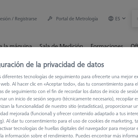
sesión / Registrarse
Portal de Metrología
ES
e la máquina
Sala de Medición
Formaciones
Of
uración de la privacidad de datos
es
M2
Extensiones de acero (inoxidable)
s diferentes tecnologías de seguimiento para ofrecerte una mejor e
io web. Al hacer clic en «Aceptar todo», das tu consentimiento para e
inoxidable)
as de seguimiento con el fin de recordar los datos de inicio de sesió
nar un inicio de sesión seguro (técnicamente necesario), recopilar es
izan la funcionalidad de nuestro sitio (estadísticas), proporcionar u
bles por un lado, pero muy pesadas por el otro. Por lo tanto, sólo 
idad mejorada (funcional) y ofrecer contenido adaptado a tus inter
cias y pocos palpadores.
g). Al dar tu consentimiento para el uso de cookies de marketing, 
activar tecnologías de huellas digitales del navegador para mejorar el
 y la información sobre el rendimiento. Puedes encontrar más inform