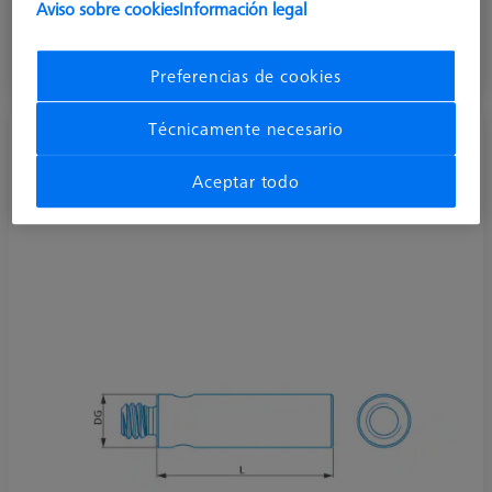
Aviso sobre cookies
Información legal
10,10 €
más el IVA
Preferencias de cookies
Disponible
Técnicamente necesario
Extensión, M2, acero inoxidable
602030-8322-000
Aceptar todo