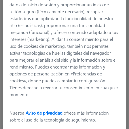
datos de inicio de sesión y proporcionar un inicio de
sesión seguro (técnicamente necesario), recopilar
estadísticas que optimizan la funcionalidad de nuestro
sitio (estadísticas), proporcionar una funcionalidad
mejorada (funcional) y ofrecer contenido adaptado a tus
intereses (marketing). Al dar tu consentimiento para el
uso de cookies de marketing, también nos permites
activar tecnologías de huellas digitales del navegador
para mejorar el análisis del sitio y la información sobre el
Product Type
Extension
rendimiento. Puedes encontrar más información y
Length (L)
5,0 mm
opciones de personalización en «Preferencias de
Material
Steel
cookies», donde puedes cambiar tu configuración.
Connection Type
M2
Tienes derecho a revocar tu consentimiento en cualquier
Application
Extend
momento.
Ø Body (DG)
3,0 mm
Weight
0,2 g
Connection Type Out
M2
Nuestra
Aviso de privacidad
ofrece más información
Extension Type
Stylus Extension
sobre el uso de la tecnología de seguimiento.