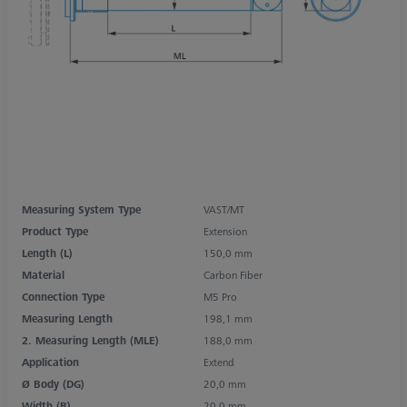
Measuring System Type
VAST/MT
Product Type
Extension
Length (L)
150,0 mm
Material
Carbon Fiber
Connection Type
M5 Pro
Measuring Length
198,1 mm
2. Measuring Length (MLE)
188,0 mm
Application
Extend
Ø Body (DG)
20,0 mm
Width (B)
20,0 mm