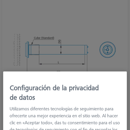
Configuración de la privacidad
de datos
Utilizamos diferentes tecnologías de seguimiento para
ofrecerte una mejor experiencia en el sitio web. Al hacer
Measuring System Type
VAST/MT
clic en «Aceptar todo», das tu consentimiento para el uso
Product Type
Extension
de tecnologías de seguimiento con el fin de recordar los