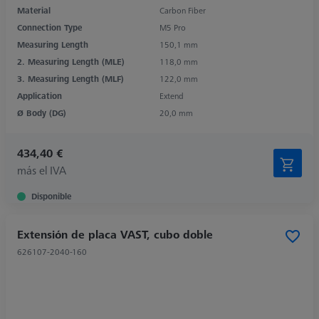
Material
Carbon Fiber
Connection Type
M5 Pro
Measuring Length
150,1 mm
2. Measuring Length (MLE)
118,0 mm
3. Measuring Length (MLF)
122,0 mm
Application
Extend
Ø Body (DG)
20,0 mm
434,40 €
más el IVA
Disponible
Extensión de placa VAST, cubo doble
626107-2040-160