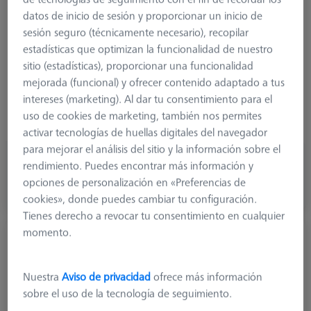
Length (L)
120,0 mm
datos de inicio de sesión y proporcionar un inicio de
Material
Carbon Fiber
sesión seguro (técnicamente necesario), recopilar
Connection Type
M5 Pro
estadísticas que optimizan la funcionalidad de nuestro
Measuring Length
151,5 mm
sitio (estadísticas), proporcionar una funcionalidad
Application
Extend
mejorada (funcional) y ofrecer contenido adaptado a tus
Ø Body (DG)
20,0 mm
intereses (marketing). Al dar tu consentimiento para el
Weight
65,0 g
uso de cookies de marketing, también nos permites
Connection Type Out
M5 Pro
activar tecnologías de huellas digitales del navegador
para mejorar el análisis del sitio y la información sobre el
325,80 €
rendimiento. Puedes encontrar más información y
más el IVA
opciones de personalización en «Preferencias de
cookies», donde puedes cambiar tu configuración.
Disponible en breve
Tienes derecho a revocar tu consentimiento en cualquier
momento.
Extensión de placa VAST, cubo doble
626107-2080-163
Nuestra
Aviso de privacidad
ofrece más información
sobre el uso de la tecnología de seguimiento.