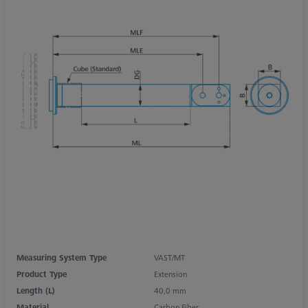
Measuring System Type
VAST/MT
Product Type
Extension
Length (L)
40,0 mm
Material
Carbon Fiber