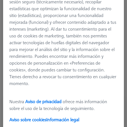
sesión seguro (técnicamente necesario), recopilar
la dirección de la función que se va a medir con el eje de
estadísticas que optimizan la funcionalidad de nuestro
rotación integrado. El chip incorporado permite el uso de todo
sitio (estadísticas), proporcionar una funcionalidad
el ámbito funcional de la máquina. Consisten en el cuerpo
mejorada (funcional) y ofrecer contenido adaptado a tus
básico del plato XTR real y una adaptación directa en la
intereses (marketing). Al dar tu consentimiento para el
dirección Z o un cubo atornillado 22. A través de estas
uso de cookies de marketing, también nos permites
interfaces, los palpadores y las extensiones se pueden adaptar
activar tecnologías de huellas digitales del navegador
en la dirección Z o en todos los ejes principales. Las platos
para mejorar el análisis del sitio y la información sobre el
adaptadores se pueden ajustar en el ángulo de rotación
rendimiento. Puedes encontrar más información y
mediante 4 tornillos en la parte inferior del plato. Los platos
opciones de personalización en «Preferencias de
adaptadores estándar se pueden utilizar para la mayoría de las
cookies», donde puedes cambiar tu configuración.
aplicaciones del sensor VAST XTR Gold.
Tienes derecho a revocar tu consentimiento en cualquier
momento.
Nuestra
Aviso de privacidad
ofrece más información
Placa adaptadora VAST XTR
sobre el uso de la tecnología de seguimiento.
600664-9700-000
Aviso sobre cookies
Información legal