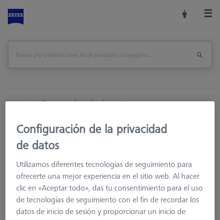
Inicio
Sistemas de palpadores
Platos de cambio ZEISS
ZEISS VAST XTR
Configuración de la privacidad
Platos adaptadores VAST XTR Standard
de datos
Platos adaptadores VAST XTR Standard
Utilizamos diferentes tecnologías de seguimiento para
ofrecerte una mejor experiencia en el sitio web. Al hacer
clic en «Aceptar todo», das tu consentimiento para el uso
Los platos adaptadores XTR estándar son análogas a los
de tecnologías de seguimiento con el fin de recordar los
platos adaptadores VAST estándar, debido al mayor número
datos de inicio de sesión y proporcionar un inicio de
de rodillos de recepción, el plato siempre se puede alinear en