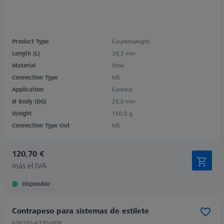
Product Type
Counterweight
Length (L)
39,3 mm
Material
Steel
Connection Type
M5
Application
Connect
Ø Body (DG)
25,0 mm
Weight
150,0 g
Connection Type Out
M5
120,70 €
más el IVA
Disponible
Contrapeso para sistemas de estilete
626105-6270-009