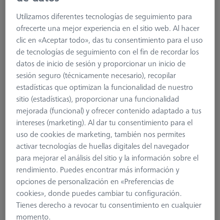
Utilizamos diferentes tecnologías de seguimiento para
ofrecerte una mejor experiencia en el sitio web. Al hacer
clic en «Aceptar todo», das tu consentimiento para el uso
de tecnologías de seguimiento con el fin de recordar los
datos de inicio de sesión y proporcionar un inicio de
sesión seguro (técnicamente necesario), recopilar
estadísticas que optimizan la funcionalidad de nuestro
sitio (estadísticas), proporcionar una funcionalidad
mejorada (funcional) y ofrecer contenido adaptado a tus
intereses (marketing). Al dar tu consentimiento para el
uso de cookies de marketing, también nos permites
Product Type
Counterweight
activar tecnologías de huellas digitales del navegador
Length (L)
13,69 mm
para mejorar el análisis del sitio y la información sobre el
Material
Steel
rendimiento. Puedes encontrar más información y
Connection Type
M5
opciones de personalización en «Preferencias de
Application
Connect
cookies», donde puedes cambiar tu configuración.
Ø Body (DG)
25,0 mm
Tienes derecho a revocar tu consentimiento en cualquier
Weight
50,0 g
momento.
Connection Type Out
M5