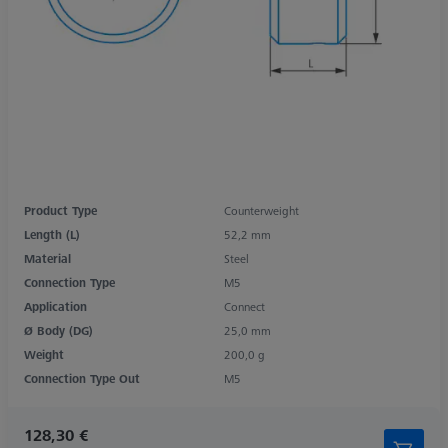
Product Type
Counterweight
Length (L)
52,2 mm
Material
Steel
Connection Type
M5
Application
Connect
Ø Body (DG)
25,0 mm
Weight
200,0 g
Connection Type Out
M5
128,30 €