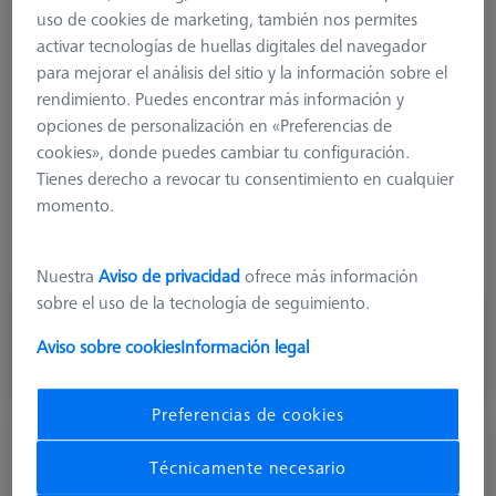
uso de cookies de marketing, también nos permites
Product Type
Cube
activar tecnologías de huellas digitales del navegador
Length (L)
15,0 mm
para mejorar el análisis del sitio y la información sobre el
1. Angle (°)
90,0 °
rendimiento. Puedes encontrar más información y
Material
Titanium
opciones de personalización en «Preferencias de
Connection Type
M5
cookies», donde puedes cambiar tu configuración.
Measuring Length
7,5 mm
Tienes derecho a revocar tu consentimiento en cualquier
Application
Connect
momento.
Width (B)
15,0 mm
Weight
13,0 g
Connection Type Out
M5
Nuestra
Aviso de privacidad
ofrece más información
sobre el uso de la tecnología de seguimiento.
44,40 €
más el IVA
Aviso sobre cookies
Información legal
Disponible
Preferencias de cookies
Cubo, M5
Técnicamente necesario
600341-8002-000