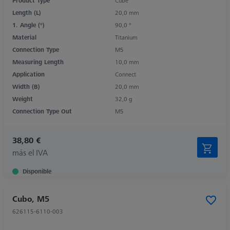
Product Type
Cube
Length (L)
20,0 mm
1. Angle (°)
90,0 °
Material
Titanium
Connection Type
M5
Measuring Length
10,0 mm
Application
Connect
Width (B)
20,0 mm
Weight
32,0 g
Connection Type Out
M5
38,80 €
más el IVA
Disponible
Cubo, M5
626115-6110-003