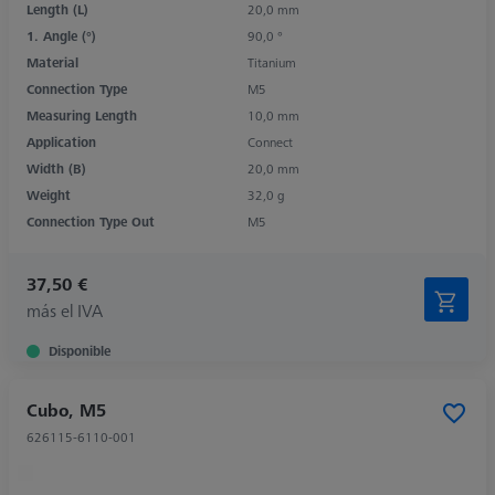
Length (L)
20,0 mm
1. Angle (°)
90,0 °
Material
Titanium
Connection Type
M5
Measuring Length
10,0 mm
Application
Connect
Width (B)
20,0 mm
Weight
32,0 g
Connection Type Out
M5
37,50 €
más el IVA
Disponible
Cubo, M5
626115-6110-001