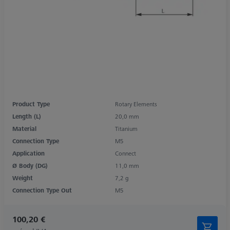
Product Type
Rotary Elements
Length (L)
20,0 mm
Material
Titanium
Connection Type
M5
Application
Connect
Ø Body (DG)
11,0 mm
Weight
7,2 g
Connection Type Out
M5
100,20 €