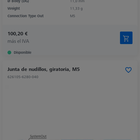
Ø Body (DG)
11,0 mm
Weight
11,33 g
Connection Type Out
M5
100,20 €
más el IVA
Disponible
Junta de nudillos, giratoria, M5
626105-6280-040