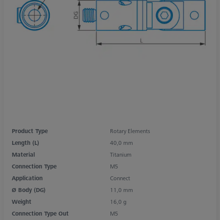
Product Type
Rotary Elements
Length (L)
40,0 mm
Material
Titanium
Connection Type
M5
Application
Connect
Ø Body (DG)
11,0 mm
Weight
16,0 g
Connection Type Out
M5