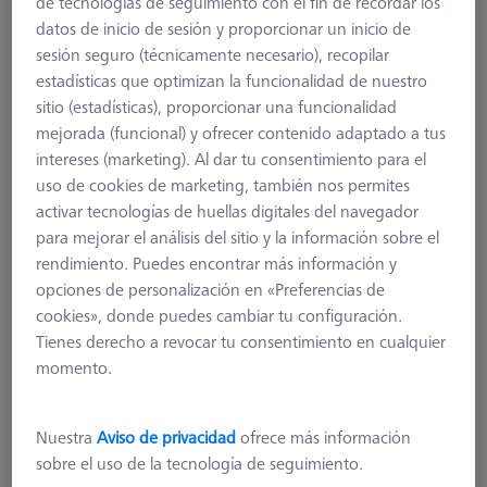
de tecnologías de seguimiento con el fin de recordar los
datos de inicio de sesión y proporcionar un inicio de
sesión seguro (técnicamente necesario), recopilar
estadísticas que optimizan la funcionalidad de nuestro
sitio (estadísticas), proporcionar una funcionalidad
mejorada (funcional) y ofrecer contenido adaptado a tus
intereses (marketing). Al dar tu consentimiento para el
uso de cookies de marketing, también nos permites
activar tecnologías de huellas digitales del navegador
para mejorar el análisis del sitio y la información sobre el
rendimiento. Puedes encontrar más información y
opciones de personalización en «Preferencias de
cookies», donde puedes cambiar tu configuración.
Tienes derecho a revocar tu consentimiento en cualquier
momento.
Product Type
Rotary Elements
Length (L)
15,0 mm
Nuestra
Aviso de privacidad
ofrece más información
Material
Titanium
sobre el uso de la tecnología de seguimiento.
Connection Type
M5