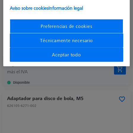
Product Type
Position
Aviso sobre cookies
Información legal
Material
Steel
Shaft Material
Steel
Preferencias de cookies
Connection Type
M5
Ø Shaft (DS)
8,0 mm
Técnicamente necesario
Application
Connect
Weight
6,0 g
Aceptar todo
44,40 €
más el IVA
Disponible
Adaptador para disco de bola, M5
626105-6271-002