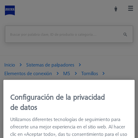
Inicio
Sistemas de palpadores
Elementos de conexión
M5
Tornillos
Configuración de la privacidad
de datos
Utilizamos diferentes tecnologías de seguimiento para
ofrecerte una mejor experiencia en el sitio web. Al hacer
Adaptador para disco de bola, M5
clic en «Aceptar todo», das tu consentimiento para el uso
626105-6271-001