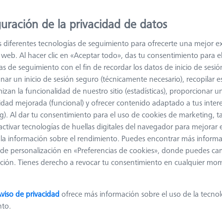
uración de la privacidad de datos
s diferentes tecnologías de seguimiento para ofrecerte una mejor e
io web. Al hacer clic en «Aceptar todo», das tu consentimiento para e
as de seguimiento con el fin de recordar los datos de inicio de sesió
nar un inicio de sesión seguro (técnicamente necesario), recopilar es
izan la funcionalidad de nuestro sitio (estadísticas), proporcionar u
Clasificar resultados
idad mejorada (funcional) y ofrecer contenido adaptado a tus inter
Disponibilidad
g). Al dar tu consentimiento para el uso de cookies de marketing, 
activar tecnologías de huellas digitales del navegador para mejorar el
Disponibilidad
Pre
 y la información sobre el rendimiento. Puedes encontrar más inform
de personalización en «Preferencias de cookies», donde puedes ca
Disponibilidad
Pre
ción. Tienes derecho a revocar tu consentimiento en cualquier mo
Disponible
81,
viso de privacidad
ofrece más información sobre el uso de la tecno
Disponible
98,
nto.
Disponible
135