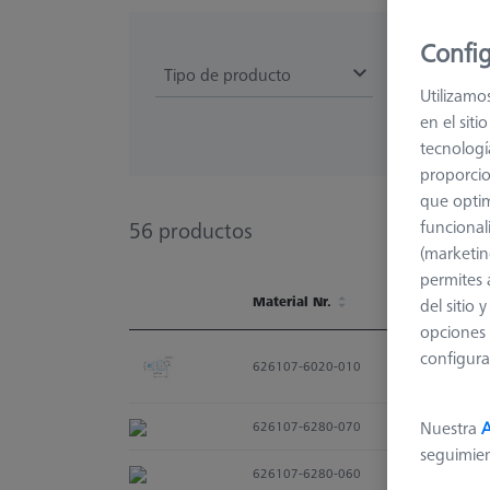
Config
Tipo de producto
Utilizamo
en el sit
tecnologí
proporcio
que optim
funcional
56
productos
(marketin
permites 
Material Nr.
del sitio
opciones 
Material Nr.
configura
626107-6020-010
Nuestra
A
626107-6280-070
seguimie
626107-6280-060