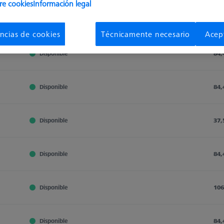
re cookies
Información legal
Disponible
84,
ncias de cookies
Técnicamente necesario
Acep
Disponible
84,
Disponible
84,
Disponible
37,
Disponible
84,
Disponible
106
Disponible
84,