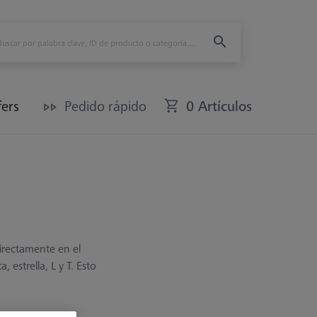
fers
Pedido rápido
0 Artículos
irectamente en el
estrella, L y T. Esto