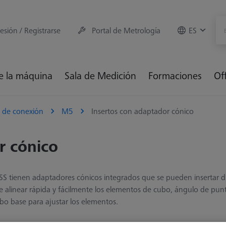
sesión / Registrarse
Portal de Metrología
ES
e la máquina
Sala de Medición
Formaciones
Of
 de conexión
M5
Insertos con adaptador cónico
r cónico
S tienen adaptadores cónicos integrados que se pueden insertar d
e alinear rápida y fácilmente los elementos de cubo, ángulo de punta, 
cubo base para ajustar los elementos.