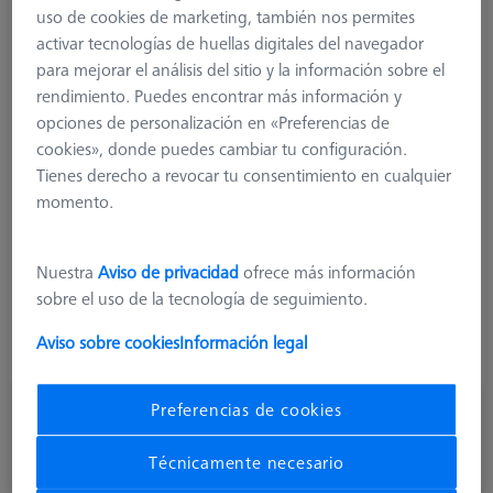
uso de cookies de marketing, también nos permites
626107-6280-070
activar tecnologías de huellas digitales del navegador
para mejorar el análisis del sitio y la información sobre el
rendimiento. Puedes encontrar más información y
Product Type
Cube
opciones de personalización en «Preferencias de
Length (L)
17,5 mm
cookies», donde puedes cambiar tu configuración.
1. Angle (°)
90,0 °
Tienes derecho a revocar tu consentimiento en cualquier
Material
Titanium
momento.
Connection Type
Cone Adapter
Measuring Length
10,0 mm
Nuestra
Aviso de privacidad
ofrece más información
Application
Connect
sobre el uso de la tecnología de seguimiento.
Ø Body (DG)
11,0 mm
Width (B)
15,0 mm
Aviso sobre cookies
Información legal
Weight
13,0 g
Preferencias de cookies
98,80 €
más el IVA
Técnicamente necesario
Disponible