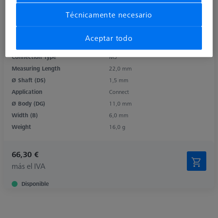
Técnicamente necesario
Product Type
Stylus Holder
Length (L)
45,0 mm
Aceptar todo
Material
Steel
Connection Type
M5
Measuring Length
22,0 mm
Ø Shaft (DS)
1,5 mm
Application
Connect
Ø Body (DG)
11,0 mm
Width (B)
6,0 mm
Weight
16,0 g
66,30 €
más el IVA
Disponible