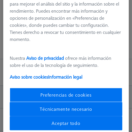
para mejorar el análisis del sitio y la información sobre el
¡404 - hemos explorado todo!
rendimiento. Puedes encontrar más información y
opciones de personalización en «Preferencias de
Este error puede tener varias causas, por ej. La página ya no
cookies», donde puedes cambiar tu configuración.
existe en nuestro servidor o hay un error en la URL.
Tienes derecho a revocar tu consentimiento en cualquier
momento.
Volver a la página principal
Nuestra
Aviso de privacidad
ofrece más información
sobre el uso de la tecnología de seguimiento.
Volver arriba
Aviso sobre cookies
Información legal
Preferencias de cookies
INFORMACIÓN
Técnicamente necesario
CONTACTO
Aceptar todo