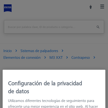
Inicio
Sistemas de palpadores
Elementos de conexión
M3 XXT
Contrapeso
Configuración de la privacidad
de datos
Utilizamos diferentes tecnologías de seguimiento para
Weight
ofrecerte una mejor experiencia en el sitio web. Al hacer