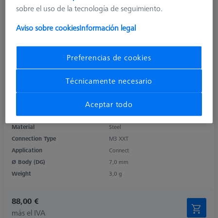
sobre el uso de la tecnología de seguimiento.
Aviso sobre cookies
Información legal
Preferencias de cookies
Técnicamente necesario
Aceptar todo
Product Type
Counterweight
Length (L)
9,6 mm
Material
Steel
Connection Type
M3 XXT
Application
Connect
Ø Body (DG)
7,0 mm
Weight
3,0 g
88,00 €
más el IVA