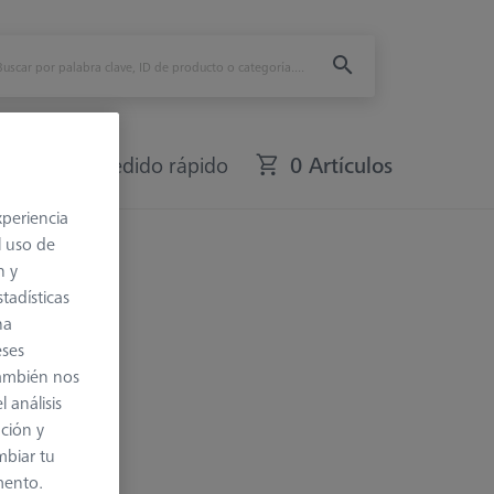
fers
Pedido rápido
0 Artículos
xperiencia
ción.
l uso de
n y
tadísticas
na
eses
también nos
 análisis
ación y
mbiar tu
mento.