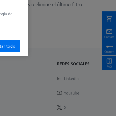
 los filtros o elimine el último filtro
logía de
tar todo
REDES SOCIALES
LinkedIn
YouTube
X