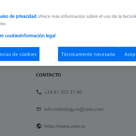
enemos productos que ofrecer. Pruebe a restablecer todos
que haya establecido.
viso de privacidad
ofrece más información sobre el uso de la tecno
nto.
Eliminar el último filtro
re cookies
Información legal
ncias de cookies
Técnicamente necesario
Acep
CONTACTO
+34 91 203 37 00
info.metrology.es@zeiss.com
https://www.zeiss.es