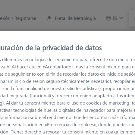
sesión / Registrarse
Portal de Metrología
ES
e la máquina
Sala de Medición
Formaciones
Of
uración de la privacidad de datos
s diferentes tecnologías de seguimiento para ofrecerte una mejor e
 de conexión
M3 XXT
Cubos y elementos varios para suje
io web. Al hacer clic en «Aceptar todo», das tu consentimiento para e
as de seguimiento con el fin de recordar los datos de inicio de sesió
nar un inicio de sesión seguro (técnicamente necesario), recopilar es
izan la funcionalidad de nuestro sitio (estadísticas), proporcionar u
idad mejorada (funcional) y ofrecer contenido adaptado a tus inter
g). Al dar tu consentimiento para el uso de cookies de marketing, 
Qué triste.
activar tecnologías de huellas digitales del navegador para mejorar el
 y la información sobre el rendimiento. Puedes encontrar más inform
de personalización en «Preferencias de cookies», donde puedes ca
ción. Tienes derecho a revocar tu consentimiento en cualquier mo