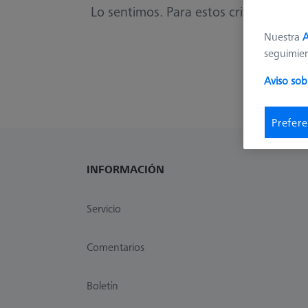
Lo sentimos. Para estos criterios no t
Nuestra
A
seguimie
Aviso sob
Prefere
INFORMACIÓN
Servicio
Comentarios
Boletín