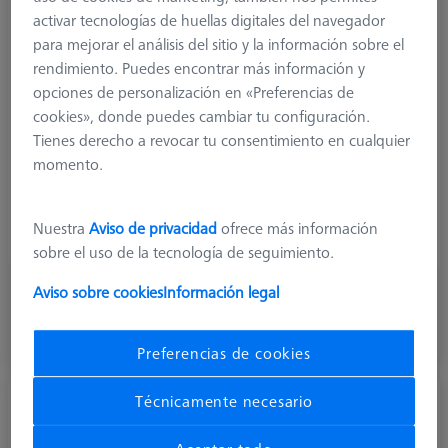
activar tecnologías de huellas digitales del navegador
para mejorar el análisis del sitio y la información sobre el
rendimiento. Puedes encontrar más información y
Product Type
Rotary Elements
opciones de personalización en «Preferencias de
Length (L)
19,0 mm
cookies», donde puedes cambiar tu configuración.
Material
Titanium
Tienes derecho a revocar tu consentimiento en cualquier
Connection Type
M3 XXT
momento.
Application
Connect
Ø Body (DG)
5,0 mm
Weight
1,0 g
Nuestra
Aviso de privacidad
ofrece más información
Connection Type Out
M3 XXT
sobre el uso de la tecnología de seguimiento.
162,50 €
Aviso sobre cookies
Información legal
más el IVA
Preferencias de cookies
Disponible
Técnicamente necesario
Junta giratoria, sistema M3 XXT
626103-6180-010