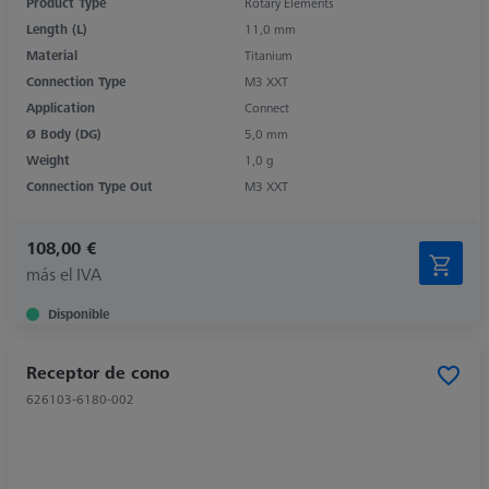
Product Type
Rotary Elements
Length (L)
11,0 mm
Material
Titanium
Connection Type
M3 XXT
Application
Connect
Ø Body (DG)
5,0 mm
Weight
1,0 g
Connection Type Out
M3 XXT
108,00 €
más el IVA
Disponible
Receptor de cono
626103-6180-002